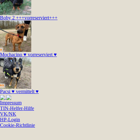
Boby 2 +++vorreserviert+++
Mochacino ♥ vorreserviert ♥
Pacsi ♥ vermittelt ♥
Impressum
TIN-Helfer-Hilfe
VK/NK
HP-Login
Cookie-Richtlinie