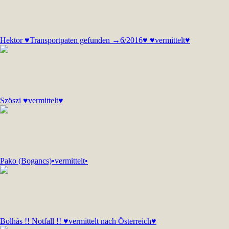
Hektor ♥Transportpaten gefunden →6/2016♥ ♥vermittelt♥
Szöszi ♥vermittelt♥
Pako (Bogancs)•vermittelt•
Bolhás !! Notfall !! ♥vermittelt nach Österreich♥