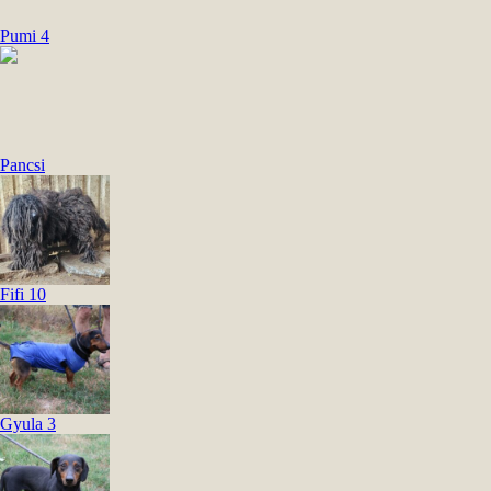
Pumi 4
Pancsi
Fifi 10
Gyula 3