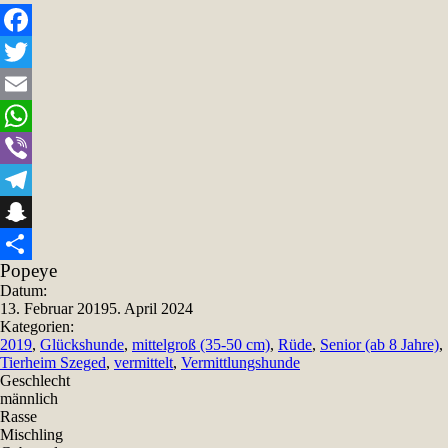
Facebook
Twitter
Email
WhatsApp
Viber
Telegram
Snapchat
Popeye
Teilen
Datum:
13. Februar 2019
5. April 2024
Kategorien:
2019
,
Glückshunde
,
mittelgroß (35-50 cm)
,
Rüde
,
Senior (ab 8 Jahre)
,
Tierheim Szeged
,
vermittelt
,
Vermittlungshunde
Geschlecht
männlich
Rasse
Mischling