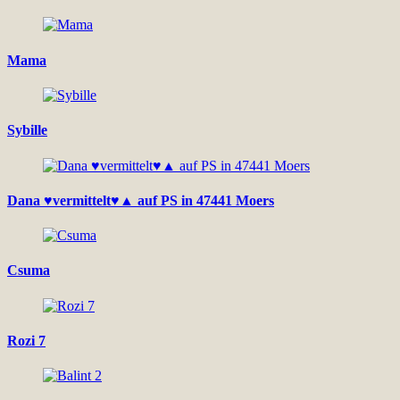
Mama
Sybille
Dana ♥vermittelt♥▲ auf PS in 47441 Moers
Csuma
Rozi 7