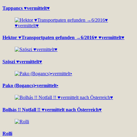
Tappancs ♥vermittelt♥
Hektor ♥Transportpaten gefunden →6/2016♥ ♥vermittelt♥
Szöszi ♥vermittelt♥
Pako (Bogancs)•vermittelt•
Bolhás !! Notfall !! ♥vermittelt nach Österreich♥
Rolli