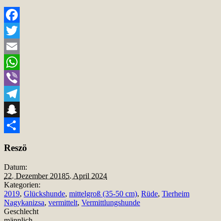
Facebook
Twitter
Email
WhatsApp
Viber
Telegram
Snapchat
Teilen
Reszö
Datum:
22. Dezember 2018
5. April 2024
Kategorien:
2019
,
Glückshunde
,
mittelgroß (35-50 cm)
,
Rüde
,
Tierheim
Nagykanizsa
,
vermittelt
,
Vermittlungshunde
Geschlecht
männlich