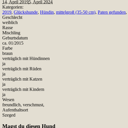
14. April 2019
5. April 2024
Kategorien:
2019
,
Glückshunde
,
Hündin
,
mittelgroß (35-50 cm)
,
Paten gefunden
,
Geschlecht
weiblich
Rasse
Mischling
Geburtsdatum
ca. 01/2015
Farbe
braun
verträglich mit Hündinnen
ja
verträglich mit Rüden
ja
verträglich mit Katzen
ja
verträglich mit Kindern
ja
Wesen
freundlich, verschmust,
Aufenthaltsort
Szeged
Magst du diesen Hund