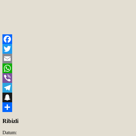
Facebook
Twitter
Email
WhatsApp
Viber
Telegram
Snapchat
Teilen
Ribizli
Datum: