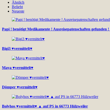
Ähnlich
Beliebt
Neueste
Papi ! benötigt Medikamente ! Ausreisepatenschaften gefunden !
Bigi3 ♥vermittelt♥
Maya ♥vermittelt♥
Dömper ♥vermittelt♥
Bolyhos ♥vermittelt♥ ▲ auf PS in 66773 Hülzweiler