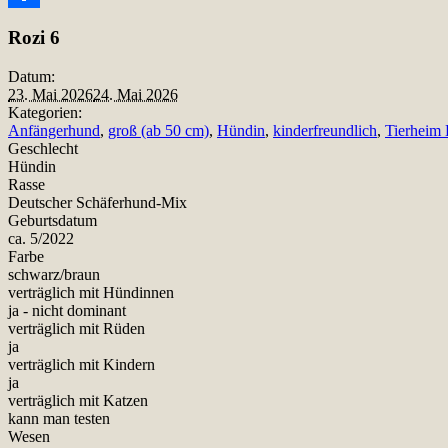
Teilen
Rozi 6
Datum:
23. Mai 2026
24. Mai 2026
Kategorien:
Anfängerhund
,
groß (ab 50 cm)
,
Hündin
,
kinderfreundlich
,
Tierheim
Geschlecht
Hündin
Rasse
Deutscher Schäferhund-Mix
Geburtsdatum
ca. 5/2022
Farbe
schwarz/braun
verträglich mit Hündinnen
ja - nicht dominant
verträglich mit Rüden
ja
verträglich mit Kindern
ja
verträglich mit Katzen
kann man testen
Wesen