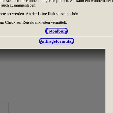
nnen sie auch für Hundeanfänger empfehlen. Sie kann ein wunderbarer F
ie auch zusammenleben.
etestet werden. An der Leine läuft sie sehr schön.
nem Check auf Reisekrankheiten vermittelt.
Fotoalbum
Anfrageformular