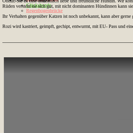
Obhut. Sie ist eine unheimlich liebe und freundliche Hündin. Wir kö
Glückshunde
Rüden versteht sie sich gut, mit nicht dominanten Hündinnen kann s
Regenbogenbrücke
Ihr Verhalten gegenüber Katzen ist noch unbekannt, kann aber gerne g
Rozi wird kastriert, geimpft, gechipt, entwurmt, mit EU- Pass und ei