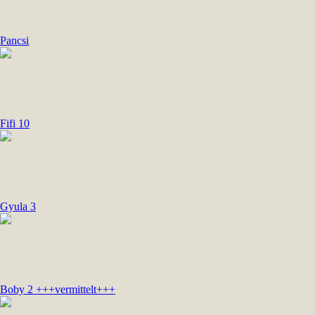
Pancsi
Fifi 10
Gyula 3
Boby 2 +++vermittelt+++