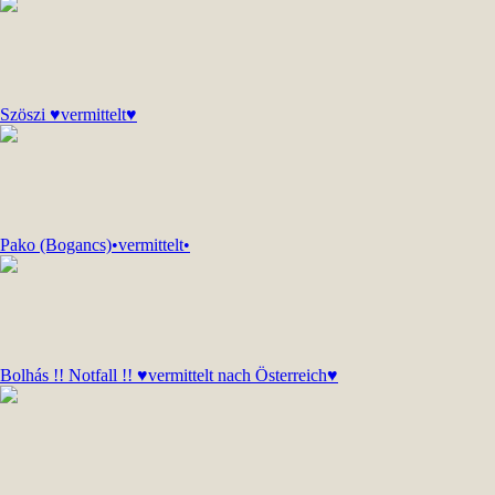
Szöszi ♥vermittelt♥
Pako (Bogancs)•vermittelt•
Bolhás !! Notfall !! ♥vermittelt nach Österreich♥