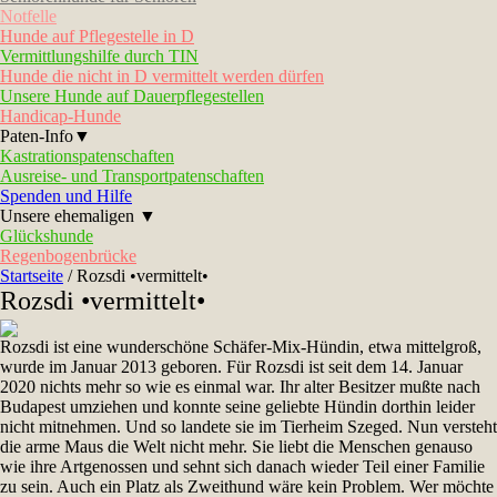
Notfelle
Hunde auf Pflegestelle in D
Vermittlungshilfe durch TIN
Hunde die nicht in D vermittelt werden dürfen
Unsere Hunde auf Dauerpflegestellen
Handicap-Hunde
Paten-Info▼
Kastrationspatenschaften
Ausreise- und Transportpatenschaften
Spenden und Hilfe
Unsere ehemaligen ▼
Glückshunde
Regenbogenbrücke
Startseite
/
Rozsdi •vermittelt•
Rozsdi •vermittelt•
Rozsdi ist eine wunderschöne Schäfer-Mix-Hündin, etwa mittelgroß,
wurde im Januar 2013 geboren. Für Rozsdi ist seit dem 14. Januar
2020 nichts mehr so wie es einmal war. Ihr alter Besitzer mußte nach
Budapest umziehen und konnte seine geliebte Hündin dorthin leider
nicht mitnehmen. Und so landete sie im Tierheim Szeged. Nun versteht
die arme Maus die Welt nicht mehr. Sie liebt die Menschen genauso
wie ihre Artgenossen und sehnt sich danach wieder Teil einer Familie
zu sein. Auch ein Platz als Zweithund wäre kein Problem. Wer möchte