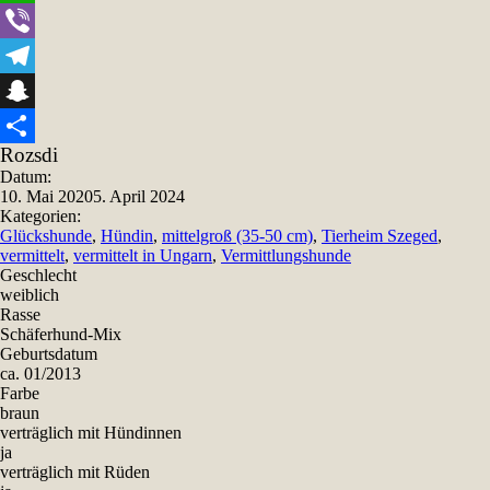
WhatsApp
Viber
Telegram
Snapchat
Rozsdi
Teilen
Datum:
10. Mai 2020
5. April 2024
Kategorien:
Glückshunde
,
Hündin
,
mittelgroß (35-50 cm)
,
Tierheim Szeged
,
vermittelt
,
vermittelt in Ungarn
,
Vermittlungshunde
Geschlecht
weiblich
Rasse
Schäferhund-Mix
Geburtsdatum
ca. 01/2013
Farbe
braun
verträglich mit Hündinnen
ja
verträglich mit Rüden