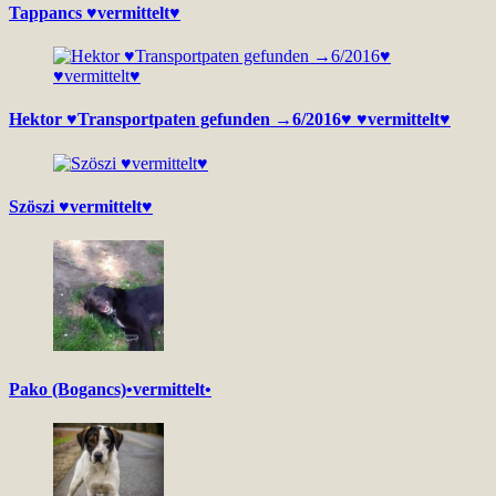
Tappancs ♥vermittelt♥
Hektor ♥Transportpaten gefunden →6/2016♥ ♥vermittelt♥
Szöszi ♥vermittelt♥
Pako (Bogancs)•vermittelt•