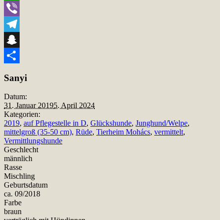
WhatsApp
Viber
Telegram
Snapchat
Teilen
Sanyi
Datum:
31. Januar 2019
5. April 2024
Kategorien:
2019
,
auf Pflegestelle in D
,
Glückshunde
,
Junghund/Welpe
,
mittelgroß (35-50 cm)
,
Rüde
,
Tierheim Mohács
,
vermittelt
,
Vermittlungshunde
Geschlecht
männlich
Rasse
Mischling
Geburtsdatum
ca. 09/2018
Farbe
braun