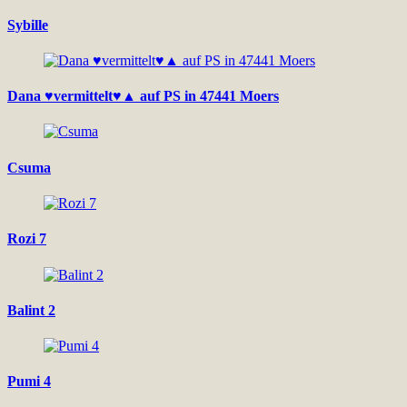
Sybille
Dana ♥vermittelt♥▲ auf PS in 47441 Moers
Csuma
Rozi 7
Balint 2
Pumi 4