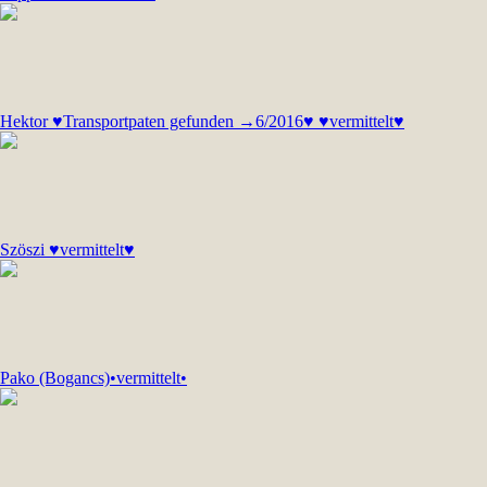
Hektor ♥Transportpaten gefunden →6/2016♥ ♥vermittelt♥
Szöszi ♥vermittelt♥
Pako (Bogancs)•vermittelt•