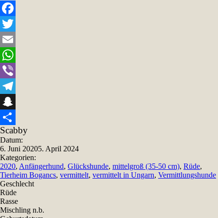
Facebook
Twitter
Email
WhatsApp
Viber
Telegram
Snapchat
Scabby
Teilen
Datum:
6. Juni 2020
5. April 2024
Kategorien:
2020
,
Anfängerhund
,
Glückshunde
,
mittelgroß (35-50 cm)
,
Rüde
,
Tierheim Bogancs
,
vermittelt
,
vermittelt in Ungarn
,
Vermittlungshunde
Geschlecht
Rüde
Rasse
Mischling n.b.