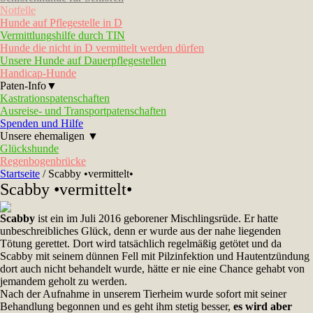
Notfelle
Hunde auf Pflegestelle in D
Vermittlungshilfe durch TIN
Hunde die nicht in D vermittelt werden dürfen
Unsere Hunde auf Dauerpflegestellen
Handicap-Hunde
Paten-Info▼
Kastrationspatenschaften
Ausreise- und Transportpatenschaften
Spenden und Hilfe
Unsere ehemaligen ▼
Glückshunde
Regenbogenbrücke
Startseite
/
Scabby •vermittelt•
Scabby •vermittelt•
Scabby
ist ein im Juli 2016 geborener Mischlingsrüde. Er hatte
unbeschreibliches Glück, denn er wurde aus der nahe liegenden
Tötung gerettet. Dort wird tatsächlich regelmäßig getötet und da
Scabby mit seinem dünnen Fell mit Pilzinfektion und Hautentzündung
dort auch nicht behandelt wurde, hätte er nie eine Chance gehabt von
jemandem geholt zu werden.
Nach der Aufnahme in unserem Tierheim wurde sofort mit seiner
Behandlung begonnen und es geht ihm stetig besser,
es wird aber