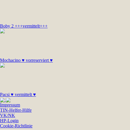
Boby 2 +++vermittelt+++
Mochacino ♥ vorreserviert ♥
Pacsi ♥ vermittelt ♥
Impressum
TIN-Helfer-Hilfe
VK/NK
HP-Login
Cookie-Richtlinie