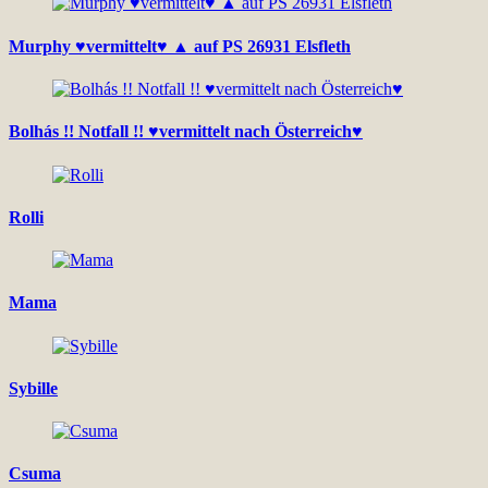
Murphy ♥vermittelt♥ ▲ auf PS 26931 Elsfleth
Bolhás !! Notfall !! ♥vermittelt nach Österreich♥
Rolli
Mama
Sybille
Csuma