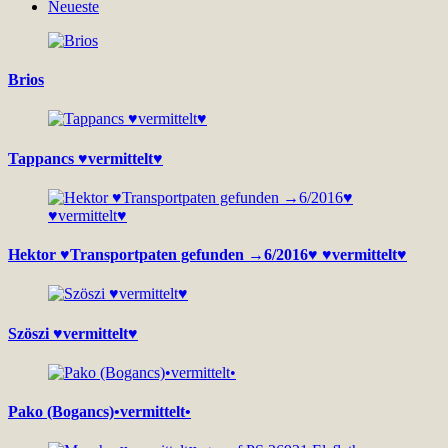
Neueste
Brios
Tappancs ♥vermittelt♥
Hektor ♥Transportpaten gefunden →6/2016♥ ♥vermittelt♥
Szöszi ♥vermittelt♥
Pako (Bogancs)•vermittelt•