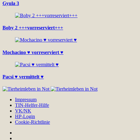
Gyula 3
Boby 2 +++vorreserviert+++
Mochacino ♥ vorreserviert ♥
Pacsi ♥ vermittelt ♥
Impressum
TIN-Helfer-Hilfe
VK/NK
HP-Login
Cookie-Richtlinie