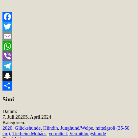
Facebook
Twitter
Email
WhatsApp
Viber
Telegram
Snapchat
Teilen
Simi
Datum:
7. Juli 2020
5. April 2024
Kategorien:
2020
,
Glückshunde
,
Hündin
,
Junghund/Welpe
,
mittelgroß (35-50
cm)
,
Tierheim Mohács
,
vermittelt
,
Vermittlungshunde