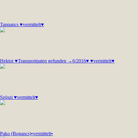
Tappancs ♥vermittelt♥
Hektor ♥Transportpaten gefunden →6/2016♥ ♥vermittelt♥
Szöszi ♥vermittelt♥
Pako (Bogancs)•vermittelt•