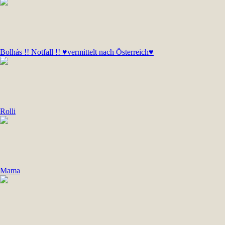
Bolhás !! Notfall !! ♥vermittelt nach Österreich♥
Rolli
Mama