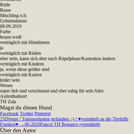
Rüde
Rasse
Mischling n.b.
Geburtsdatum
08.09.2019
Farbe
braun-weiß
verträglich mit Hündinnen
ja
verträglich mit Rüden
eher nein, kann sich aber nach Rüpelphase/Kastration ändern
verträglich mit Kindern
ja, wenn diese größer sind
verträglich mit Katzen
leider nein
Wesen
super lieb und verschmust und eher ruhig für sein Alter.
Aufenthaltsort
TH Zala
Magst du diesen Hund
Facebook
Twitter
Pinterest
25
Dömpi ! Transportpaten gefunden :-) ! ♥vermittelt an die Tierhilfe
Franken♥ →06-2020
Fancsi TH Bogancs •vermittelt•
Über den Autor