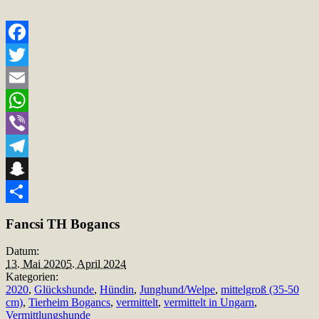
Facebook
Twitter
Email
WhatsApp
Viber
Telegram
Snapchat
Teilen
Fancsi TH Bogancs
Datum:
13. Mai 2020
5. April 2024
Kategorien:
2020
,
Glückshunde
,
Hündin
,
Junghund/Welpe
,
mittelgroß (35-50
cm)
,
Tierheim Bogancs
,
vermittelt
,
vermittelt in Ungarn
,
Vermittlungshunde