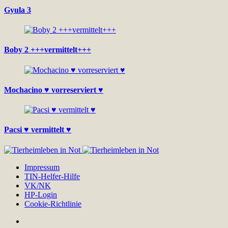
Gyula 3
Boby 2 +++vermittelt+++
Mochacino ♥ vorreserviert ♥
Pacsi ♥ vermittelt ♥
Impressum
TIN-Helfer-Hilfe
VK/NK
HP-Login
Cookie-Richtlinie