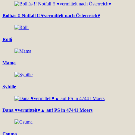
Bolhás !! Notfall !! ♥vermittelt nach Österreich♥
Rolli
Mama
Sybille
Dana ♥vermittelt♥▲ auf PS in 47441 Moers
Csuma