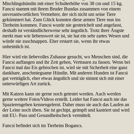
Mischlingshündin mit einer Schulterhöhe von 38 cm und 15 kg.
Fancsi stammt mit ihrem Bruder Bundas zusammen von einem
unverantwortlichen Vermehrer, der sich nicht um seine Tiere
gekümmert hat. Zum Glück konnten diese armen Tiere nun ins
Tierheim kommen. Fancsi wurde nie gestreichelt und angefasst,
deshalb ist verständlicherweise sehr ängstlich. Trotz ihrer Ängste
merkt man wie liebenswert sie ist, sie hat ein sehr zartes Wesen und
würde nie zuschnappen. Eher erstarrt sie, wenn ihr etwas
unheimlich ist.
Hier wird ein liebevolles Zuhause gesucht, wo Menschen sind, die
Fancsi auffangen und ihr Zeit geben, Vertrauen zu fassen. Wenn bei
Fancsi mal das Eis gebrochen ist, wird sie mit Sicherheit eine ganz
dankbare, anschmiegsame Hündin. Mit anderen Hunden ist Fancsi
gut verträglich, eher etwas ängstlich und sie nimmt sich mit einer
unterwürfigen Art zurück.
Mit Katzen kann sie gerne noch getestet werden. Auch werden
gerne weitere Fotos/Videos erstellt. Leider hat Fancsi auch nie das
Spazierengehen kennengelernt. Daher muss sie auch das Laufen an
der Leine noch üben. Sie ist gechipt, geimpft und kastriert und wird
mit EU- Pass und Gesundheitscheck vermittelt.
Fancsi befindet sich im Tierheim Bogancs.