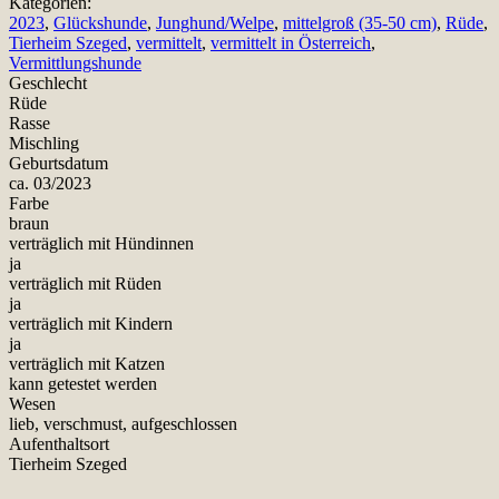
Kategorien:
2023
,
Glückshunde
,
Junghund/Welpe
,
mittelgroß (35-50 cm)
,
Rüde
,
Tierheim Szeged
,
vermittelt
,
vermittelt in Österreich
,
Vermittlungshunde
Geschlecht
Rüde
Rasse
Mischling
Geburtsdatum
ca. 03/2023
Farbe
braun
verträglich mit Hündinnen
ja
verträglich mit Rüden
ja
verträglich mit Kindern
ja
verträglich mit Katzen
kann getestet werden
Wesen
lieb, verschmust, aufgeschlossen
Aufenthaltsort
Tierheim Szeged