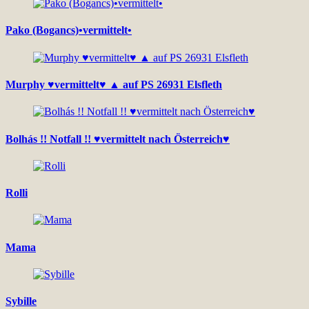
Pako (Bogancs)•vermittelt•
Murphy ♥vermittelt♥ ▲ auf PS 26931 Elsfleth
Bolhás !! Notfall !! ♥vermittelt nach Österreich♥
Rolli
Mama
Sybille