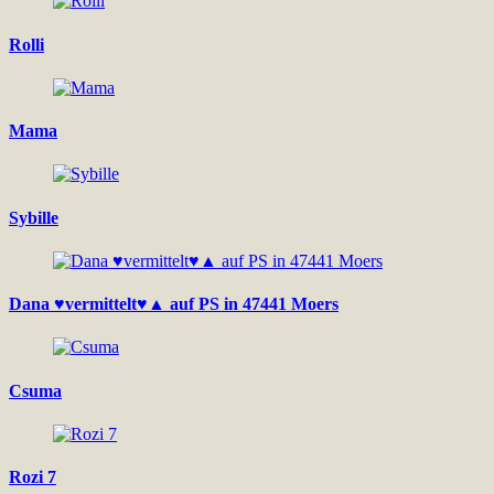
Rolli
Mama
Sybille
Dana ♥vermittelt♥▲ auf PS in 47441 Moers
Csuma
Rozi 7