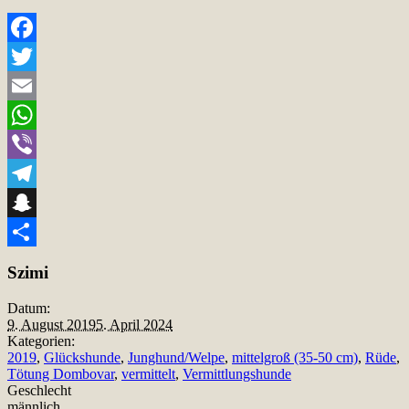
Facebook
Twitter
Email
WhatsApp
Viber
Telegram
Snapchat
Teilen
Szimi
Datum:
9. August 2019
5. April 2024
Kategorien:
2019
,
Glückshunde
,
Junghund/Welpe
,
mittelgroß (35-50 cm)
,
Rüde
,
Tötung Dombovar
,
vermittelt
,
Vermittlungshunde
Geschlecht
männlich