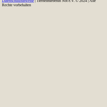
Datenschutzhinweise
| Tierheimlebenin Not e.V. © 2024 | Alle
Rechte vorbehalten