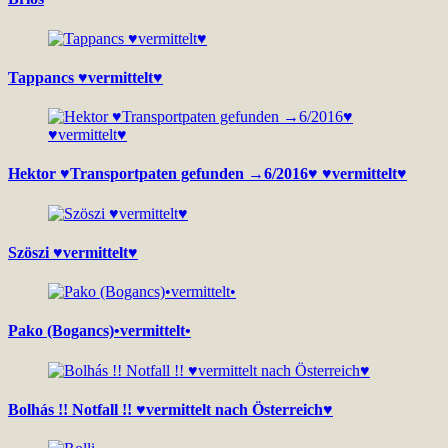
Tappancs ♥vermittelt♥
Hektor ♥Transportpaten gefunden →6/2016♥ ♥vermittelt♥
Szöszi ♥vermittelt♥
Pako (Bogancs)•vermittelt•
Bolhás !! Notfall !! ♥vermittelt nach Österreich♥