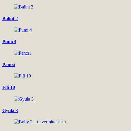
Balint 2
Pumi 4
Pancsi
Fifi 10
Gyula 3