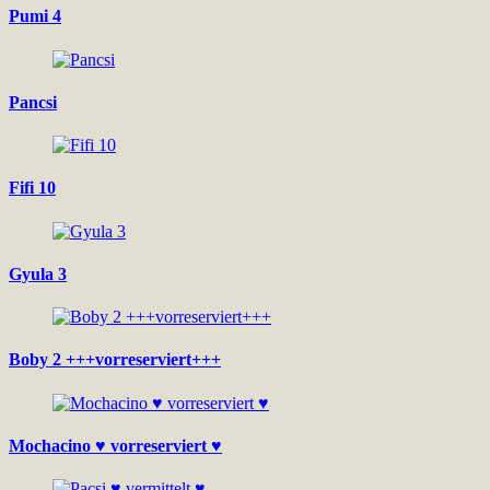
Pumi 4
Pancsi
Fifi 10
Gyula 3
Boby 2 +++vorreserviert+++
Mochacino ♥ vorreserviert ♥