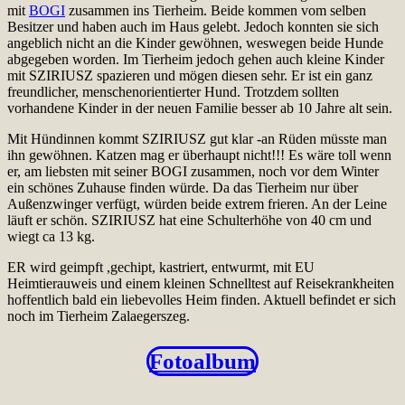
mit
BOGI
zusammen ins Tierheim. Beide kommen vom selben
Besitzer und haben auch im Haus gelebt. Jedoch konnten sie sich
angeblich nicht an die Kinder gewöhnen, weswegen beide Hunde
abgegeben worden. Im Tierheim jedoch gehen auch kleine Kinder
mit SZIRIUSZ spazieren und mögen diesen sehr. Er ist ein ganz
freundlicher, menschenorientierter Hund. Trotzdem sollten
vorhandene Kinder in der neuen Familie besser ab 10 Jahre alt sein.
Mit Hündinnen kommt SZIRIUSZ gut klar -an Rüden müsste man
ihn gewöhnen. Katzen mag er überhaupt nicht!!! Es wäre toll wenn
er, am liebsten mit seiner BOGI zusammen, noch vor dem Winter
ein schönes Zuhause finden würde. Da das Tierheim nur über
Außenzwinger verfügt, würden beide extrem frieren. An der Leine
läuft er schön. SZIRIUSZ hat eine Schulterhöhe von 40 cm und
wiegt ca 13 kg.
ER wird geimpft ,gechipt, kastriert, entwurmt, mit EU
Heimtierauweis und einem kleinen Schnelltest auf Reisekrankheiten
hoffentlich bald ein liebevolles Heim finden. Aktuell befindet er sich
noch im Tierheim Zalaegerszeg.
Fotoalbum