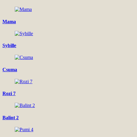
Mama
Sybille
Csuma
Rozi 7
Balint 2