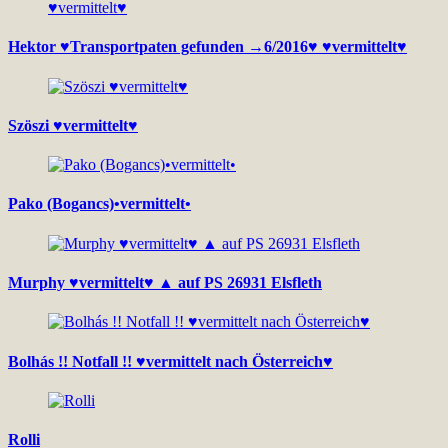
Hektor ♥Transportpaten gefunden →6/2016♥ ♥vermittelt♥
Szöszi ♥vermittelt♥
Pako (Bogancs)•vermittelt•
Murphy ♥vermittelt♥ ▲ auf PS 26931 Elsfleth
Bolhás !! Notfall !! ♥vermittelt nach Österreich♥
Rolli