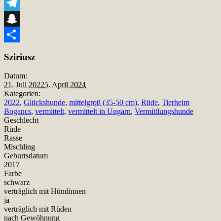
Viber
Telegram
Snapchat
Teilen
Sziriusz
Datum:
21. Juli 2022
5. April 2024
Kategorien:
2022
,
Glückshunde
,
mittelgroß (35-50 cm)
,
Rüde
,
Tierheim
Bogancs
,
vermittelt
,
vermittelt in Ungarn
,
Vermittlungshunde
Geschlecht
Rüde
Rasse
Mischling
Geburtsdatum
2017
Farbe
schwarz
verträglich mit Hündinnen
ja
verträglich mit Rüden
nach Gewöhnung