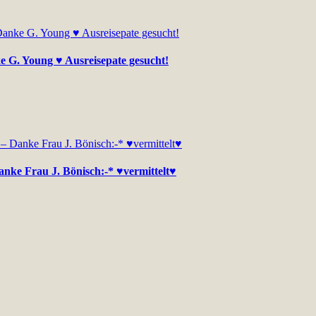
ke G. Young ♥ Ausreisepate gesucht!
anke Frau J. Bönisch:-* ♥vermittelt♥