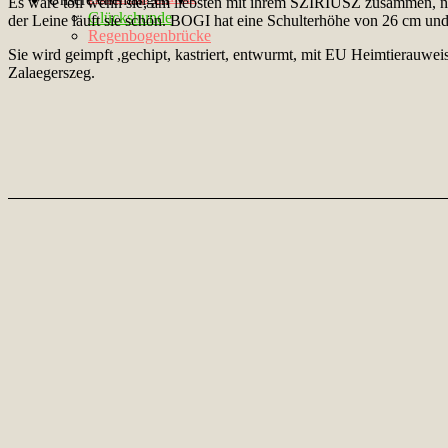
Es wäre toll wenn sie, am liebsten mit ihrem SZIRIUSZ zusammen, n
Glückshunde
der Leine läuft sie schön. BOGI hat eine Schulterhöhe von 26 cm und
Regenbogenbrücke
Sie wird geimpft ,gechipt, kastriert, entwurmt, mit EU Heimtierauweis
Zalaegerszeg.