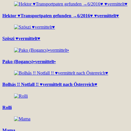
Hektor ♥Transportpaten gefunden →6/2016♥ ♥vermittelt♥
Szöszi ♥vermittelt♥
Pako (Bogancs)•vermittelt•
Bolhás !! Notfall !! ♥vermittelt nach Österreich♥
Rolli
Mama