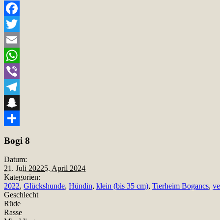
Facebook
Twitter
Email
WhatsApp
Viber
Telegram
Snapchat
Teilen
Bogi 8
Datum:
21. Juli 2022
5. April 2024
Kategorien:
2022
,
Glückshunde
,
Hündin
,
klein (bis 35 cm)
,
Tierheim Bogancs
,
ve
Geschlecht
Rüde
Rasse