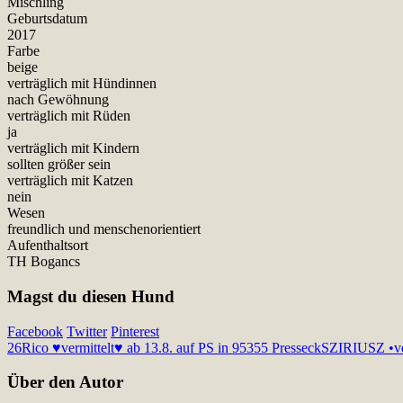
Mischling
Geburtsdatum
2017
Farbe
beige
verträglich mit Hündinnen
nach Gewöhnung
verträglich mit Rüden
ja
verträglich mit Kindern
sollten größer sein
verträglich mit Katzen
nein
Wesen
freundlich und menschenorientiert
Aufenthaltsort
TH Bogancs
Magst du diesen Hund
Facebook
Twitter
Pinterest
26
Rico ♥vermittelt♥ ab 13.8. auf PS in 95355 Presseck
SZIRIUSZ •ver
Über den Autor