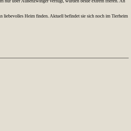
m nur über Außenzwinger verfügt, würden beide extrem frieren. An
n liebevolles Heim finden. Aktuell befindet sie sich noch im Tierheim