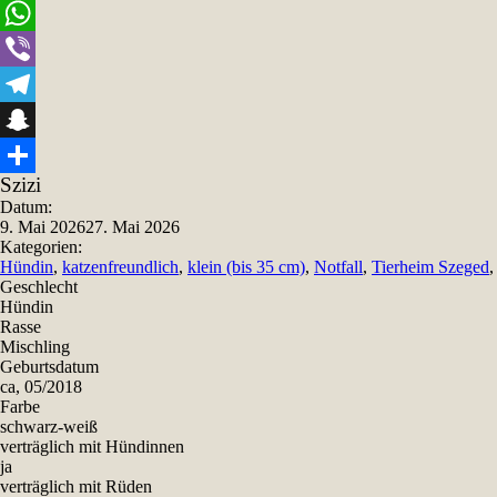
Email
WhatsApp
Viber
Telegram
Snapchat
Szizi
Teilen
Datum:
9. Mai 2026
27. Mai 2026
Kategorien:
Hündin
,
katzenfreundlich
,
klein (bis 35 cm)
,
Notfall
,
Tierheim Szeged
Geschlecht
Hündin
Rasse
Mischling
Geburtsdatum
ca, 05/2018
Farbe
schwarz-weiß
verträglich mit Hündinnen
ja
verträglich mit Rüden