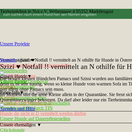
Tierheimleben in Not e.V. Webergasse 4 95352 Marktleugast
Unsere Projekte
Vermittlungsinfo▼
Startseite
/
Szizi ♥ Notfall !! vermittelt an N othilfe für Hunde in Öster
Vermittlungsablauf und Schutzgebühr
Szizi ♥ Notfall !! vermittelt an N othilfe für 
Wissenswertes
Chip-Registrierung
Unsere Hunde▼
Die beiden kleinen Hündchen Pamacs und Szissi wurden aus familiären
Unsere Partner
Tötungshunde Dombovár
denn es ist sehr traurig, wenn so kleine Hunde vom warmen Sofa im Tier
Kontakt
Vermittlungshunde
nun allein ohne Pamacs sein muss.
Seniorenhunde für Senioren
Paten-Info▼
Im Moment sitzt die arme Kleine allein in der Quarantäne. Sie freut si
Notfelle
Kastrationspatenschaften
Quarantänezwinger bekommt. Da darf aber leider nur ein Tierheimmitarb
Hunde auf Pflegestelle in D
Ausreise- und Transportpatenschaften
Vermittlungshilfe durch TIN
Spenden und Hilfe
Hunde die nicht in D vermittelt werden dürfen
Unsere Hunde auf Dauerpflegestellen
Handicap-Hunde
Unsere ehemaligen ▼
Glückshunde