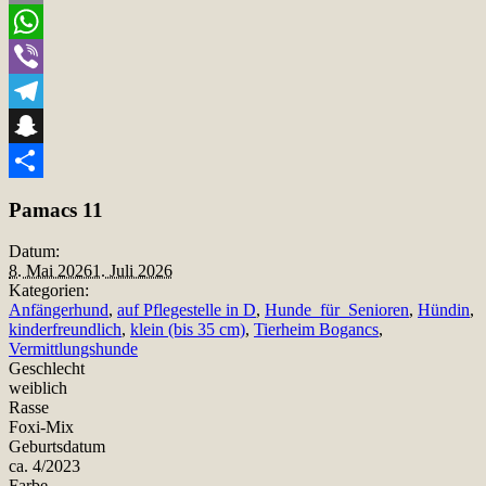
Email
WhatsApp
Viber
Telegram
Snapchat
Teilen
Pamacs 11
Datum:
8. Mai 2026
1. Juli 2026
Kategorien:
Anfängerhund
,
auf Pflegestelle in D
,
Hunde_für_Senioren
,
Hündin
,
kinderfreundlich
,
klein (bis 35 cm)
,
Tierheim Bogancs
,
Vermittlungshunde
Geschlecht
weiblich
Rasse
Foxi-Mix
Geburtsdatum
ca. 4/2023
Farbe