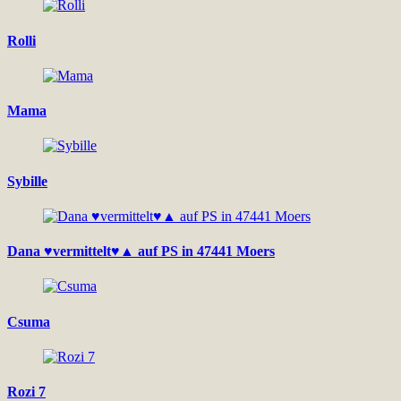
Rolli
Mama
Sybille
Dana ♥vermittelt♥▲ auf PS in 47441 Moers
Csuma
Rozi 7