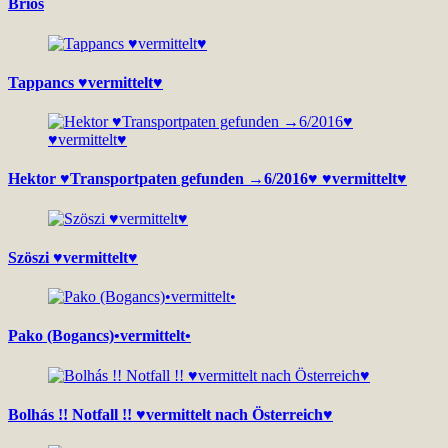
Brios
Tappancs ♥vermittelt♥
Hektor ♥Transportpaten gefunden →6/2016♥ ♥vermittelt♥
Szöszi ♥vermittelt♥
Pako (Bogancs)•vermittelt•
Bolhás !! Notfall !! ♥vermittelt nach Österreich♥