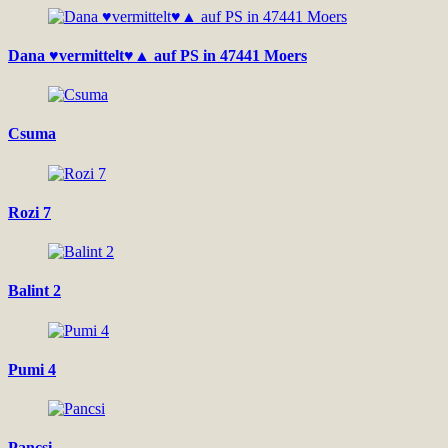
Dana ♥vermittelt♥▲ auf PS in 47441 Moers
Csuma
Rozi 7
Balint 2
Pumi 4
Pancsi