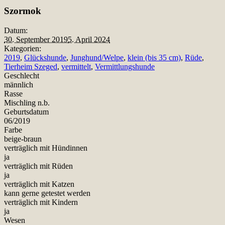
Teilen
Szormok
Datum:
30. September 2019
5. April 2024
Kategorien:
2019
,
Glückshunde
,
Junghund/Welpe
,
klein (bis 35 cm)
,
Rüde
,
Tierheim Szeged
,
vermittelt
,
Vermittlungshunde
Geschlecht
männlich
Rasse
Mischling n.b.
Geburtsdatum
06/2019
Farbe
beige-braun
verträglich mit Hündinnen
ja
verträglich mit Rüden
ja
verträglich mit Katzen
kann gerne getestet werden
verträglich mit Kindern
ja
Wesen