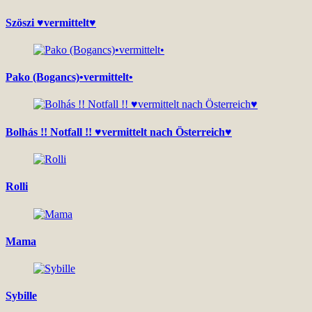
Szöszi ♥vermittelt♥
Pako (Bogancs)•vermittelt•
Bolhás !! Notfall !! ♥vermittelt nach Österreich♥
Rolli
Mama
Sybille