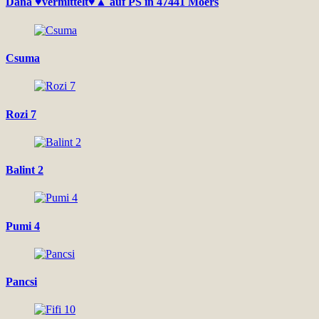
Dana ♥vermittelt♥▲ auf PS in 47441 Moers
Csuma
Rozi 7
Balint 2
Pumi 4
Pancsi