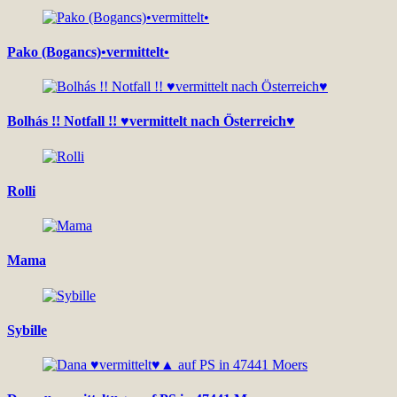
Pako (Bogancs)•vermittelt•
Bolhás !! Notfall !! ♥vermittelt nach Österreich♥
Rolli
Mama
Sybille