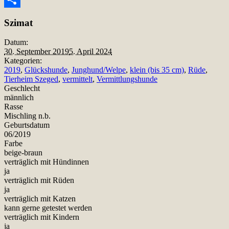
Teilen
Szimat
Datum:
30. September 2019
5. April 2024
Kategorien:
2019
,
Glückshunde
,
Junghund/Welpe
,
klein (bis 35 cm)
,
Rüde
,
Tierheim Szeged
,
vermittelt
,
Vermittlungshunde
Geschlecht
männlich
Rasse
Mischling n.b.
Geburtsdatum
06/2019
Farbe
beige-braun
verträglich mit Hündinnen
ja
verträglich mit Rüden
ja
verträglich mit Katzen
kann gerne getestet werden
verträglich mit Kindern
ja