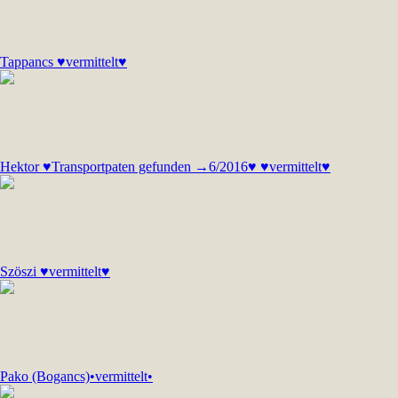
Tappancs ♥vermittelt♥
Hektor ♥Transportpaten gefunden →6/2016♥ ♥vermittelt♥
Szöszi ♥vermittelt♥
Pako (Bogancs)•vermittelt•