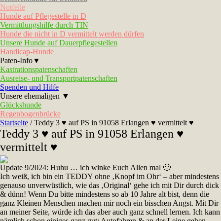
Notfelle
Hunde auf Pflegestelle in D
Vermittlungshilfe durch TIN
Hunde die nicht in D vermittelt werden dürfen
Unsere Hunde auf Dauerpflegestellen
Handicap-Hunde
Paten-Info▼
Kastrationspatenschaften
Ausreise- und Transportpatenschaften
Spenden und Hilfe
Unsere ehemaligen ▼
Glückshunde
Regenbogenbrücke
Startseite
/
Teddy 3 ♥ auf PS in 91058 Erlangen ♥ vermittelt ♥
Teddy 3 ♥ auf PS in 91058 Erlangen ♥
vermittelt ♥
Update 9/2024:
Huhu … ich winke Euch Allen mal 🙂
Ich weiß, ich bin ein TEDDY ohne ‚Knopf im Ohr‘ – aber mindestens
genauso unverwüstlich, wie das ‚Original‘ gehe ich mit Dir durch dick
& dünn! Wenn Du bitte mindestens so ab 10 Jahre alt bist, denn die
ganz Kleinen Menschen machen mir noch ein bisschen Angst. Mit Dir
an meiner Seite, würde ich das aber auch ganz schnell lernen. Ich kann
nämlich schon einiges ganz gut: Autofahren & an der Leine gehen