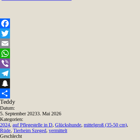
Facebook
Twitter
Email
WhatsApp
Viber
Telegram
Snapchat
Teddy
Teilen
Datum:
5. September 2023
3. Mai 2026
Kategorien:
2024
,
auf Pflegestelle in D
,
Glückshunde
,
mittelgroß (35-50 cm)
,
Rüde
,
Tierheim Szeged
,
vermittelt
Geschlecht