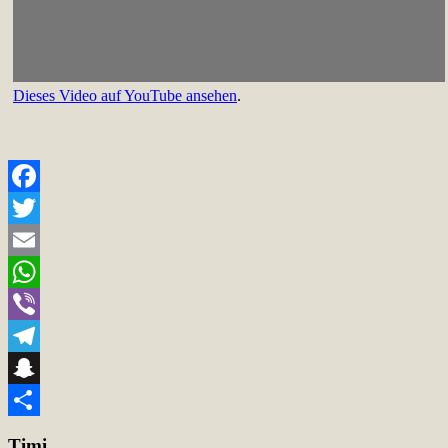
Dieses Video auf YouTube ansehen
.
Facebook
Twitter
Email
WhatsApp
Viber
Telegram
Snapchat
Teilen
Timi