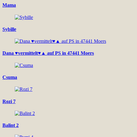
Mama
Sybille
Dana ♥vermittelt♥▲ auf PS in 47441 Moers
Csuma
Rozi 7
Balint 2