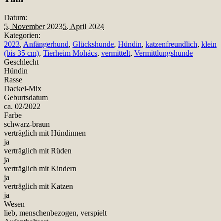
Datum:
5. November 2023
5. April 2024
Kategorien:
2023
,
Anfängerhund
,
Glückshunde
,
Hündin
,
katzenfreundlich
,
klein
(bis 35 cm)
,
Tierheim Mohács
,
vermittelt
,
Vermittlungshunde
Geschlecht
Hündin
Rasse
Dackel-Mix
Geburtsdatum
ca. 02/2022
Farbe
schwarz-braun
verträglich mit Hündinnen
ja
verträglich mit Rüden
ja
verträglich mit Kindern
ja
verträglich mit Katzen
ja
Wesen
lieb, menschenbezogen, verspielt