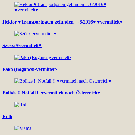
Hektor ♥Transportpaten gefunden →6/2016♥ ♥vermittelt♥
Szöszi ♥vermittelt♥
Pako (Bogancs)•vermittelt•
Bolhás !! Notfall !! ♥vermittelt nach Österreich♥
Rolli