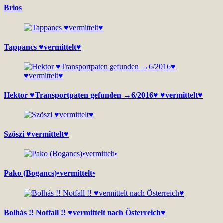
Brios
Tappancs ♥vermittelt♥
Hektor ♥Transportpaten gefunden →6/2016♥ ♥vermittelt♥
Szöszi ♥vermittelt♥
Pako (Bogancs)•vermittelt•
Bolhás !! Notfall !! ♥vermittelt nach Österreich♥