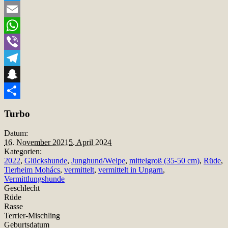
Twitter
Email
WhatsApp
Viber
Telegram
Snapchat
Teilen
Turbo
Datum:
16. November 2021
5. April 2024
Kategorien:
2022
,
Glückshunde
,
Junghund/Welpe
,
mittelgroß (35-50 cm)
,
Rüde
,
Tierheim Mohács
,
vermittelt
,
vermittelt in Ungarn
,
Vermittlungshunde
Geschlecht
Rüde
Rasse
Terrier-Mischling
Geburtsdatum