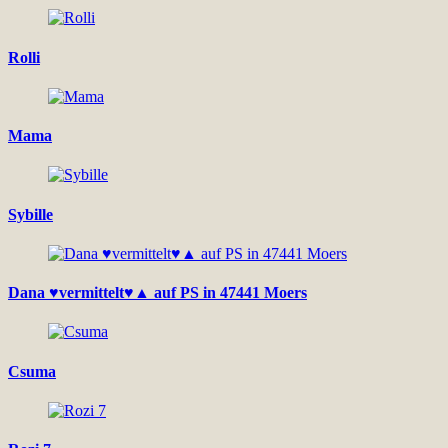
Rolli
Mama
Sybille
Dana ♥vermittelt♥▲ auf PS in 47441 Moers
Csuma