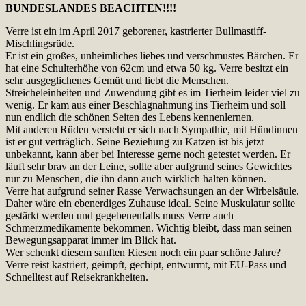
BUNDESLANDES BEACHTEN!!!!
Verre
ist ein im April 2017 geborener, kastrierter Bullmastiff-
Mischlingsrüde.
Er ist ein großes, unheimliches liebes und verschmustes Bärchen. Er
hat eine Schulterhöhe von 62cm und etwa 50 kg. Verre besitzt ein
sehr ausgeglichenes Gemüt und liebt die Menschen.
Streicheleinheiten und Zuwendung gibt es im Tierheim leider viel zu
wenig. Er kam aus einer Beschlagnahmung ins Tierheim und soll
nun endlich die schönen Seiten des Lebens kennenlernen.
Mit anderen Rüden versteht er sich nach Sympathie, mit Hündinnen
ist er gut verträglich. Seine Beziehung zu Katzen ist bis jetzt
unbekannt, kann aber bei Interesse gerne noch getestet werden. Er
läuft sehr brav an der Leine, sollte aber aufgrund seines Gewichtes
nur zu Menschen, die ihn dann auch wirklich halten können.
Verre hat aufgrund seiner Rasse Verwachsungen an der Wirbelsäule.
Daher wäre ein ebenerdiges Zuhause ideal. Seine Muskulatur sollte
gestärkt werden und gegebenenfalls muss Verre auch
Schmerzmedikamente bekommen. Wichtig bleibt, dass man seinen
Bewegungsapparat immer im Blick hat.
Wer schenkt diesem sanften Riesen noch ein paar schöne Jahre?
Verre reist kastriert, geimpft, gechipt, entwurmt, mit EU-Pass und
Schnelltest auf Reisekrankheiten.