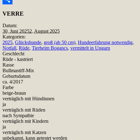
Teilen
VERRE
Datum:
30. Juni 2025
2. August 2025
Kategorien:
2025
,
Glückshunde
,
groß (ab 50 cm)
,
Hundeerfahrung notwendig
,
Notfall
,
Rüde
,
Tierheim Bogancs
,
vermittelt in Ungarn
Geschlecht
Rüde - kastriert
Rasse
Bullmastiff-Mix
Geburtsdatum
ca. 4/2017
Farbe
beige-braun
verträglich mit Hündinnen
ja
verträglich mit Rüden
nach Sympathie
verträglich mit Kindern
ja
verträglich mit Katzen
unbekannt, kann getestet werden