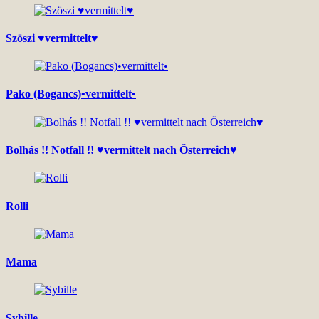
Szöszi ♥vermittelt♥
Pako (Bogancs)•vermittelt•
Bolhás !! Notfall !! ♥vermittelt nach Österreich♥
Rolli
Mama
Sybille