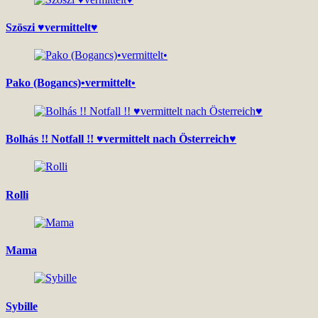
Szöszi ♥vermittelt♥
Pako (Bogancs)•vermittelt•
Bolhás !! Notfall !! ♥vermittelt nach Österreich♥
Rolli
Mama
Sybille