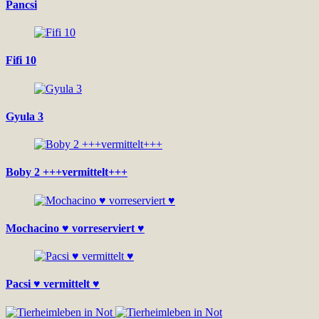
Pancsi
Fifi 10
Gyula 3
Boby 2 +++vermittelt+++
Mochacino ♥ vorreserviert ♥
Pacsi ♥ vermittelt ♥