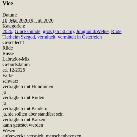
Vice
Datum:
10. Mai 2026
19. Juli 2026
Kategorien:
2026
,
Glückshunde
,
groß (ab 50 cm)
,
Junghund/Welpe
,
Rüde
,
Tierheim Szeged
,
vermittelt
,
vermittelt in Österreich
Geschlecht
Rüde
Rasse
Labrador-Mix
Geburtsdatum
ca. 12/2025
Farbe
schwarz
verträglich mit Hündinnen
ja
verträglich mit Rüden
ja
verträglich mit Kindern
ja, sie sollten aber standfest sein
verträglich mit Katzen
kann getestet werden
Wesen
aufgeweckt, verspielt, menschenbezogen