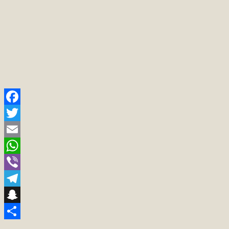
Facebook
Twitter
Email
WhatsApp
Viber
Telegram
Snapchat
Teilen