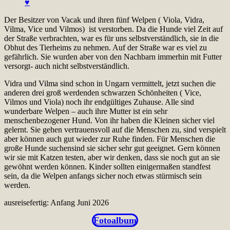
Der Besitzer von Vacak und ihren fünf Welpen (
Viola, Vidra,
Vilma, Vice und Vilmos)
ist verstorben. Da die Hunde viel Zeit auf
der Straße verbrachten, war es für uns selbstverständlich, sie in die
Obhut des Tierheims zu nehmen. Auf der Straße war es viel zu
gefährlich. Sie wurden aber von den Nachbarn immerhin mit Futter
versorgt- auch nicht selbstverständlich.
Vidra und Vilma sind schon in Ungarn vermittelt, jetzt suchen die
anderen drei groß werdenden schwarzen Schönheiten ( Vice,
Vilmos und Viola) noch ihr endgültiges Zuhause. Alle sind
wunderbare Welpen – auch ihre Mutter ist ein sehr
menschenbezogener Hund. Von ihr haben die Kleinen sicher viel
gelernt. Sie gehen vertrauensvoll auf die Menschen zu, sind verspielt
aber können auch gut wieder zur Ruhe finden. Für Menschen die
große Hunde suchensind sie sicher sehr gut geeignet. Gern können
wir sie mit Katzen testen, aber wir denken, dass sie noch gut an sie
gewöhnt werden können. Kinder sollten einigermaßen standfest
sein, da die Welpen anfangs sicher noch etwas stürmisch sein
werden.
ausreisefertig: Anfang Juni 2026
Fotoalbum