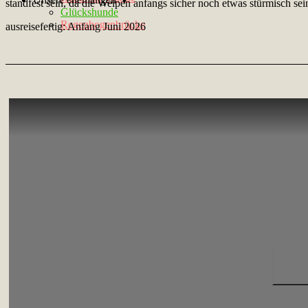
standfest sein, da die Welpen anfangs sicher noch etwas stürmisch se
Glückshunde
Regenbogenbrücke
ausreisefertig: Anfang Juni 2026