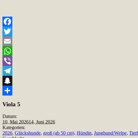
Facebook
Twitter
Email
WhatsApp
Viber
Telegram
Snapchat
Teilen
Viola 5
Datum:
10. Mai 2026
14. Juni 2026
Kategorien:
2026
,
Glückshunde
,
groß (ab 50 cm)
,
Hündin
,
Junghund/Welpe
,
Tier