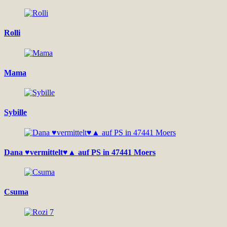
Rolli
Mama
Sybille
Dana ♥vermittelt♥▲ auf PS in 47441 Moers
Csuma