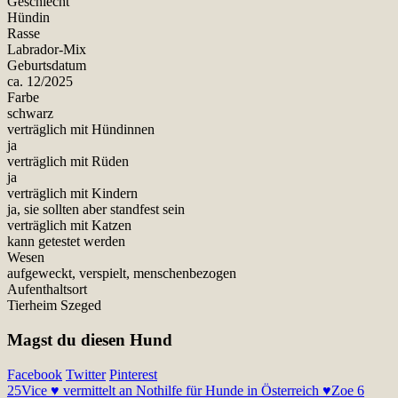
Geschlecht
Hündin
Rasse
Labrador-Mix
Geburtsdatum
ca. 12/2025
Farbe
schwarz
verträglich mit Hündinnen
ja
verträglich mit Rüden
ja
verträglich mit Kindern
ja, sie sollten aber standfest sein
verträglich mit Katzen
kann getestet werden
Wesen
aufgeweckt, verspielt, menschenbezogen
Aufenthaltsort
Tierheim Szeged
Magst du diesen Hund
Facebook
Twitter
Pinterest
25
Vice ♥ vermittelt an Nothilfe für Hunde in Österreich ♥
Zoe 6