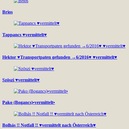
Brios
Tappancs ♥vermittelt♥
Hektor ♥Transportpaten gefunden →6/2016♥ ♥vermittelt♥
Szöszi ♥vermittelt♥
Pako (Bogancs)•vermittelt•
Bolhás !! Notfall !! ♥vermittelt nach Österreich♥