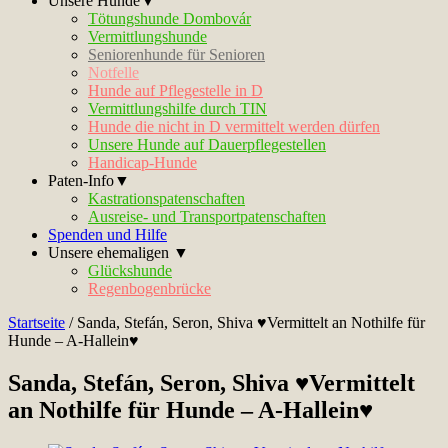
Unsere Hunde▼
Tötungshunde Dombovár
Vermittlungshunde
Seniorenhunde für Senioren
Notfelle
Hunde auf Pflegestelle in D
Vermittlungshilfe durch TIN
Hunde die nicht in D vermittelt werden dürfen
Unsere Hunde auf Dauerpflegestellen
Handicap-Hunde
Paten-Info▼
Kastrationspatenschaften
Ausreise- und Transportpatenschaften
Spenden und Hilfe
Unsere ehemaligen ▼
Glückshunde
Regenbogenbrücke
Startseite
/
Sanda, Stefán, Seron, Shiva ♥Vermittelt an Nothilfe für
Hunde – A-Hallein♥
Sanda, Stefán, Seron, Shiva ♥Vermittelt
an Nothilfe für Hunde – A-Hallein♥