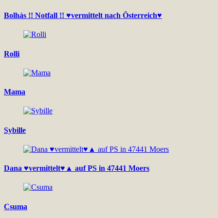
Bolhás !! Notfall !! ♥vermittelt nach Österreich♥
Rolli
Mama
Sybille
Dana ♥vermittelt♥▲ auf PS in 47441 Moers
Csuma