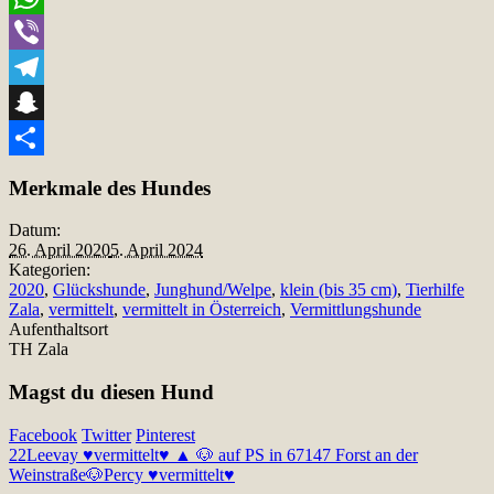
WhatsApp
Viber
Telegram
Snapchat
Teilen
Merkmale des Hundes
Datum:
26. April 2020
5. April 2024
Kategorien:
2020
,
Glückshunde
,
Junghund/Welpe
,
klein (bis 35 cm)
,
Tierhilfe
Zala
,
vermittelt
,
vermittelt in Österreich
,
Vermittlungshunde
Aufenthaltsort
TH Zala
Magst du diesen Hund
Facebook
Twitter
Pinterest
22
Leevay ♥vermittelt♥ ▲ 🐶 auf PS in 67147 Forst an der
Weinstraße🐶
Percy ♥vermittelt♥