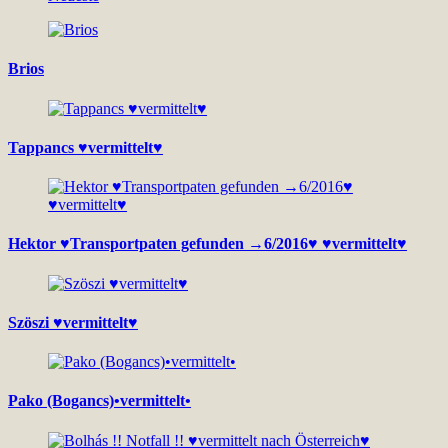
Brios
Tappancs ♥vermittelt♥
Hektor ♥Transportpaten gefunden →6/2016♥ ♥vermittelt♥
Szöszi ♥vermittelt♥
Pako (Bogancs)•vermittelt•