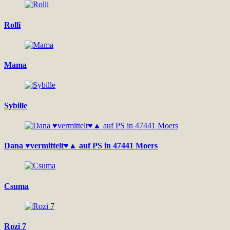
Rolli
Mama
Sybille
Dana ♥vermittelt♥▲ auf PS in 47441 Moers
Csuma
Rozi 7