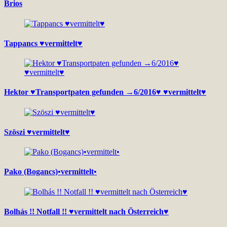
Brios
Tappancs ♥vermittelt♥
Hektor ♥Transportpaten gefunden →6/2016♥ ♥vermittelt♥
Szöszi ♥vermittelt♥
Pako (Bogancs)•vermittelt•
Bolhás !! Notfall !! ♥vermittelt nach Österreich♥