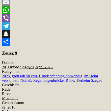
Twitter
Email
WhatsApp
Viber
Telegram
Snapchat
Teilen
Zeusz 9
Datum:
20. Oktober 2024
28. April 2025
Kategorien:
2025
,
groß (ab 50 cm)
,
Hundeerfahrung notwendig
,
im Heim
verstorben
,
Notfall
,
Regenbogenbrücke
,
Rüde
,
Tierheim Szeged
Geschlecht
Rüde
Rasse
Mischling
Geburtsdatum
ca. 2016