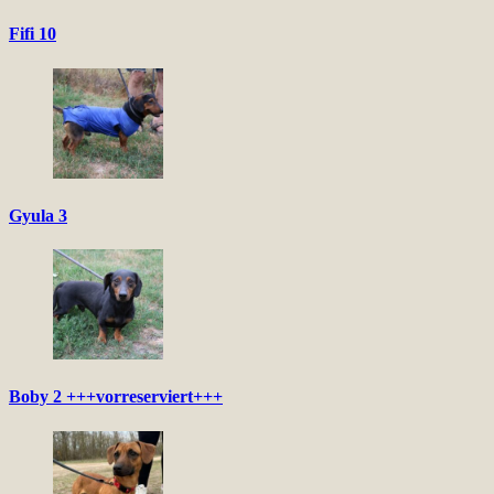
Fifi 10
Gyula 3
Boby 2 +++vorreserviert+++