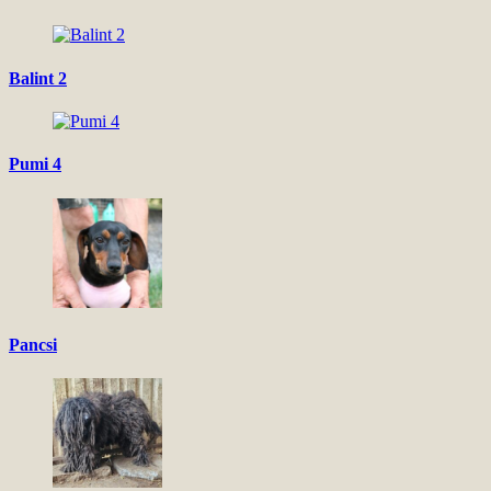
Balint 2
Pumi 4
Pancsi