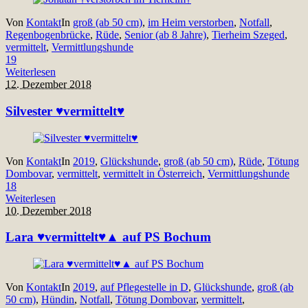
Von
Kontakt
In
groß (ab 50 cm)
,
im Heim verstorben
,
Notfall
,
Regenbogenbrücke
,
Rüde
,
Senior (ab 8 Jahre)
,
Tierheim Szeged
,
vermittelt
,
Vermittlungshunde
19
Weiterlesen
12. Dezember 2018
Silvester ♥vermittelt♥
Von
Kontakt
In
2019
,
Glückshunde
,
groß (ab 50 cm)
,
Rüde
,
Tötung
Dombovar
,
vermittelt
,
vermittelt in Österreich
,
Vermittlungshunde
18
Weiterlesen
10. Dezember 2018
Lara ♥vermittelt♥▲ auf PS Bochum
Von
Kontakt
In
2019
,
auf Pflegestelle in D
,
Glückshunde
,
groß (ab
50 cm)
,
Hündin
,
Notfall
,
Tötung Dombovar
,
vermittelt
,