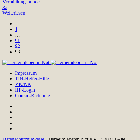
Vermittlungshunde
32
Weiterlesen
1
…
91
92
93
Impressum
TIN-Helfer-Hilfe
VK/NK
HP-Login
Cookie-Richtlinie
Datenschutzhinweise
| Tierheimlebenin Not e.V. © 2024 | Alle