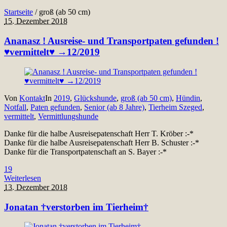
Startseite
/
groß (ab 50 cm)
15. Dezember 2018
Ananasz ! Ausreise- und Transportpaten gefunden !
♥vermittelt♥ →12/2019
Von
Kontakt
In
2019
,
Glückshunde
,
groß (ab 50 cm)
,
Hündin
,
Notfall
,
Paten gefunden
,
Senior (ab 8 Jahre)
,
Tierheim Szeged
,
vermittelt
,
Vermittlungshunde
Danke für die halbe Ausreisepatenschaft Herr T. Kröber :-*
Danke für die halbe Ausreisepatenschaft Herr B. Schuster :-*
Danke für die Transportpatenschaft an S. Bayer :-*
19
Weiterlesen
13. Dezember 2018
Jonatan †verstorben im Tierheim†