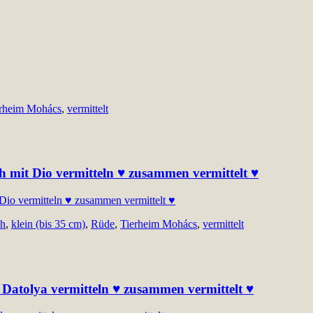
rheim Mohács
,
vermittelt
ch mit Dio vermitteln ♥ zusammen vermittelt ♥
ch
,
klein (bis 35 cm)
,
Rüde
,
Tierheim Mohács
,
vermittelt
t Datolya vermitteln ♥ zusammen vermittelt ♥