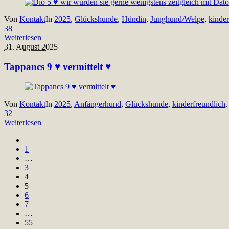
Von
Kontakt
In
2025
,
Glückshunde
,
Hündin
,
Junghund/Welpe
,
kinder
38
Weiterlesen
31. August 2025
Tappancs 9 ♥ vermittelt ♥
Von
Kontakt
In
2025
,
Anfängerhund
,
Glückshunde
,
kinderfreundlich
32
Weiterlesen
1
…
3
4
5
6
7
…
55