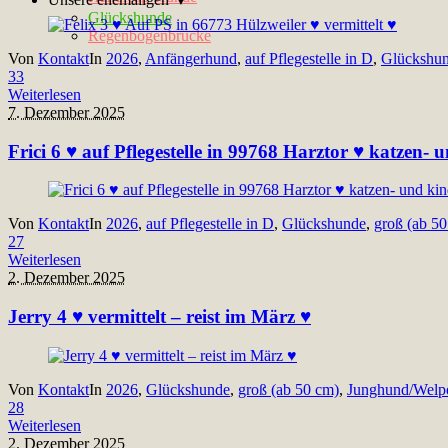
Glückshunde
Regenbogenbrücke
Von
Kontakt
In
2026
,
Anfängerhund
,
auf Pflegestelle in D
,
Glückshu
33
Weiterlesen
7. Dezember 2025
Frici 6 ♥ auf Pflegestelle in 99768 Harztor ♥ katzen- 
Von
Kontakt
In
2026
,
auf Pflegestelle in D
,
Glückshunde
,
groß (ab 5
27
Weiterlesen
2. Dezember 2025
Jerry 4 ♥ vermittelt – reist im März ♥
Von
Kontakt
In
2026
,
Glückshunde
,
groß (ab 50 cm)
,
Junghund/Welp
28
Weiterlesen
2. Dezember 2025