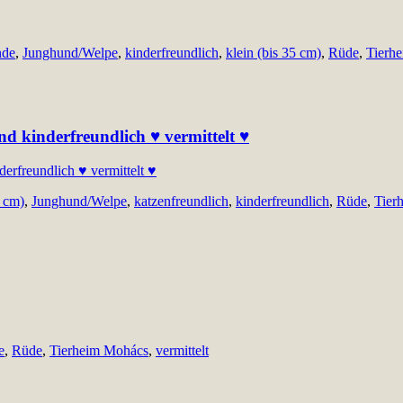
nde
,
Junghund/Welpe
,
kinderfreundlich
,
klein (bis 35 cm)
,
Rüde
,
Tierh
und kinderfreundlich ♥ vermittelt ♥
0 cm)
,
Junghund/Welpe
,
katzenfreundlich
,
kinderfreundlich
,
Rüde
,
Tier
e
,
Rüde
,
Tierheim Mohács
,
vermittelt