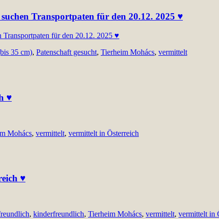
ir suchen Transportpaten für den 20.12. 2025 ♥
(bis 35 cm)
,
Patenschaft gesucht
,
Tierheim Mohács
,
vermittelt
h ♥
im Mohács
,
vermittelt
,
vermittelt in Österreich
reich ♥
freundlich
,
kinderfreundlich
,
Tierheim Mohács
,
vermittelt
,
vermittelt in