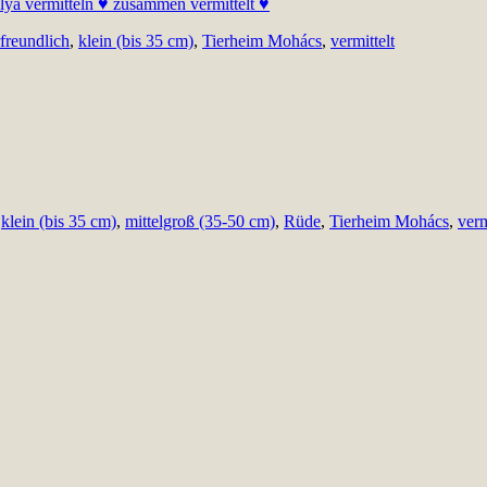
freundlich
,
klein (bis 35 cm)
,
Tierheim Mohács
,
vermittelt
,
klein (bis 35 cm)
,
mittelgroß (35-50 cm)
,
Rüde
,
Tierheim Mohács
,
verm