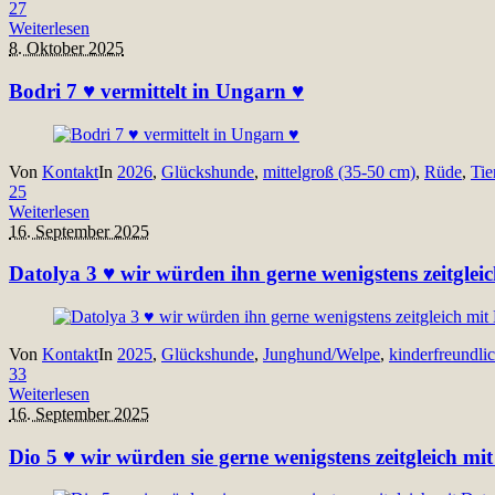
27
Weiterlesen
8. Oktober 2025
Bodri 7 ♥ vermittelt in Ungarn ♥
Von
Kontakt
In
2026
,
Glückshunde
,
mittelgroß (35-50 cm)
,
Rüde
,
Tie
25
Weiterlesen
16. September 2025
Datolya 3 ♥ wir würden ihn gerne wenigstens zeitglei
Von
Kontakt
In
2025
,
Glückshunde
,
Junghund/Welpe
,
kinderfreundli
33
Weiterlesen
16. September 2025
Dio 5 ♥ wir würden sie gerne wenigstens zeitgleich mi