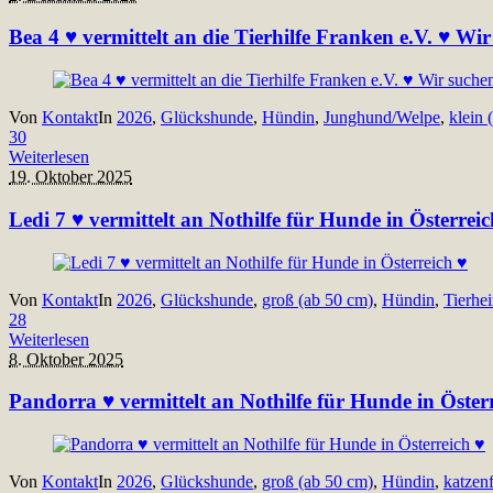
Bea 4 ♥ vermittelt an die Tierhilfe Franken e.V. ♥ W
Von
Kontakt
In
2026
,
Glückshunde
,
Hündin
,
Junghund/Welpe
,
klein 
30
Weiterlesen
19. Oktober 2025
Ledi 7 ♥ vermittelt an Nothilfe für Hunde in Österreic
Von
Kontakt
In
2026
,
Glückshunde
,
groß (ab 50 cm)
,
Hündin
,
Tierhe
28
Weiterlesen
8. Oktober 2025
Pandorra ♥ vermittelt an Nothilfe für Hunde in Öster
Von
Kontakt
In
2026
,
Glückshunde
,
groß (ab 50 cm)
,
Hündin
,
katzen