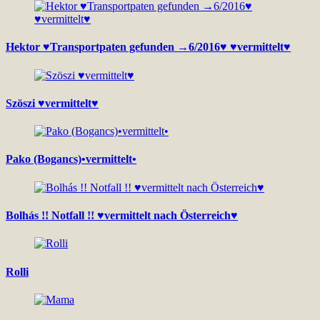
Hektor ♥Transportpaten gefunden →6/2016♥ ♥vermittelt♥
Szöszi ♥vermittelt♥
Pako (Bogancs)•vermittelt•
Bolhás !! Notfall !! ♥vermittelt nach Österreich♥
Rolli