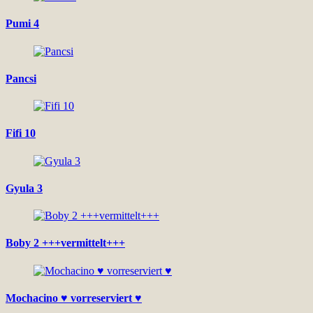
Pumi 4
Pancsi
Fifi 10
Gyula 3
Boby 2 +++vermittelt+++
Mochacino ♥ vorreserviert ♥