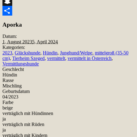
Telegram
Snapchat
Teilen
Aporka
Datum:
1. August 2023
5. April 2024
Kategorien:
2023
,
Glückshunde
,
Hündin
,
Junghund/Welpe
,
mittelgroß (35-50
cm)
,
Tierheim Szeged
,
vermittelt
,
vermittelt in Österreich
,
Vermittlungshunde
Geschlecht
Hündin
Rasse
Mischling
Geburtsdatum
04/2023
Farbe
beige
verträglich mit Hündinnen
ja
verträglich mit Rüden
ja
verträglich mit Kindern