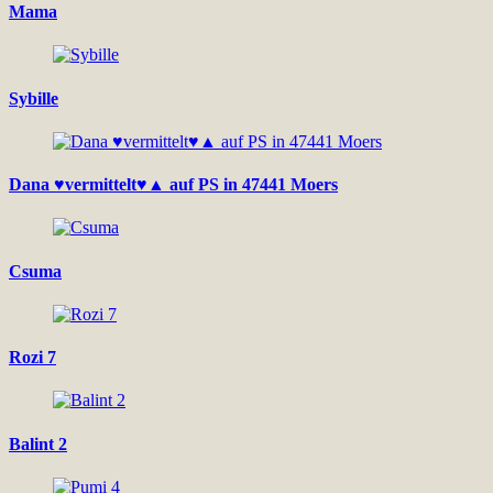
Mama
Sybille
Dana ♥vermittelt♥▲ auf PS in 47441 Moers
Csuma
Rozi 7
Balint 2