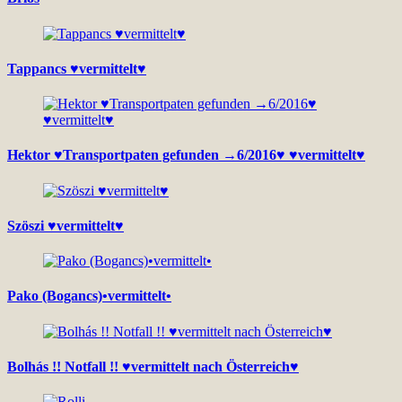
Tappancs ♥vermittelt♥
Hektor ♥Transportpaten gefunden →6/2016♥ ♥vermittelt♥
Szöszi ♥vermittelt♥
Pako (Bogancs)•vermittelt•
Bolhás !! Notfall !! ♥vermittelt nach Österreich♥