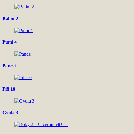
Balint 2
Pumi 4
Pancsi
Fifi 10
Gyula 3