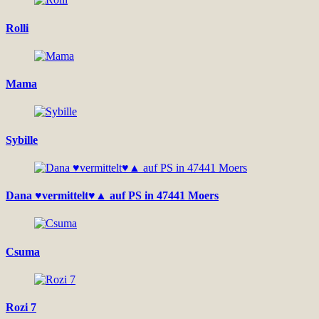
Rolli
Mama
Sybille
Dana ♥vermittelt♥▲ auf PS in 47441 Moers
Csuma
Rozi 7