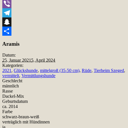
WhatsApp
Viber
Telegram
Snapchat
Teilen
Aramis
Datum:
25. Januar 2021
5. April 2024
Kategorien:
2021
,
Glückshunde
,
mittelgroß (35-50 cm)
,
Rüde
,
Tierheim Szeged
,
vermittelt
,
Vermittlungshunde
Geschlecht
männlich
Rasse
Dackel-Mix
Geburtsdatum
ca. 2014
Farbe
schwarz-braun-weiß
verträglich mit Hündinnen
ja