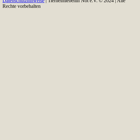
Datenschutzhinweise
| Tierheimlebenin Not e.V. © 2024 | Alle
Rechte vorbehalten