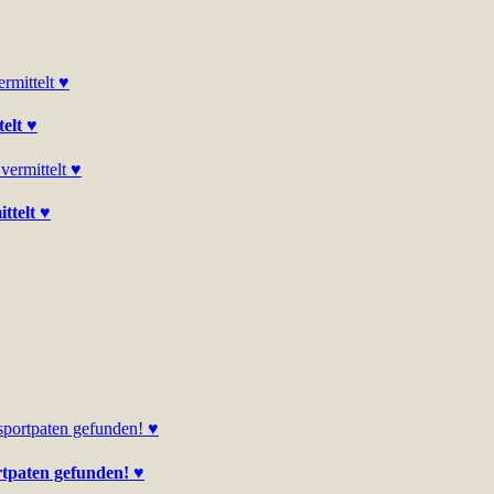
elt ♥
ttelt ♥
rtpaten gefunden! ♥