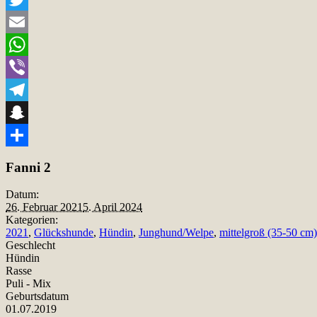
Twitter
Email
WhatsApp
Viber
Telegram
Snapchat
Teilen
Fanni 2
Datum:
26. Februar 2021
5. April 2024
Kategorien:
2021
,
Glückshunde
,
Hündin
,
Junghund/Welpe
,
mittelgroß (35-50 cm)
Geschlecht
Hündin
Rasse
Puli - Mix
Geburtsdatum
01.07.2019