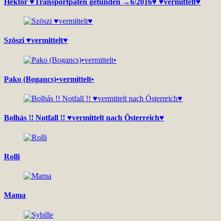
Hektor ♥Transportpaten gefunden →6/2016♥ ♥vermittelt♥
Szöszi ♥vermittelt♥
Pako (Bogancs)•vermittelt•
Bolhás !! Notfall !! ♥vermittelt nach Österreich♥
Rolli
Mama