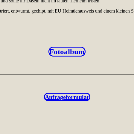
nd sollte ihr Dasein nicht im lauten Tierheim fristen.
triert, entwurmt, gechipt, mit EU Heimtierausweis und einem kleinen Sc
Fotoalbum
Anfrageformular