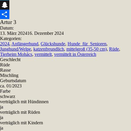
Telegram
Snapchat
Artur 3
Teilen
Datum:
13. März 2024
16. Dezember 2024
Kategorien:
2024
,
Anfängerhund
,
Glückshunde
,
Hunde_für_Senioren
,
Junghund/Welpe
,
katzenfreundlich
,
mittelgroß (35-50 cm)
,
Rüde
,
Tierheim Mohács
,
vermittelt
,
vermittelt in Österreich
Geschlecht
Rüde
Rasse
Mischling
Geburtsdatum
ca. 01/2023
Farbe
schwarz
verträglich mit Hündinnen
ja
verträglich mit Rüden
ja
verträglich mit Kindern
ja