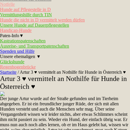
Notfelle
Hunde auf Pflegestelle in D
Vermittlungshilfe durch TIN
Hunde die nicht in D vermittelt werden dürfen
Unsere Hunde auf Dauerpflegestellen
Handicap-Hunde
Paten-Info▼
Kastrationspatenschaften
Ausreise- und Transportpatenschaften
Spenden und Hilfe
Unsere ehemaligen ▼
Glückshunde
Regenbogenbrücke
Startseite
/
Artur 3 ♥ vermittelt an Nothilfe für Hunde in Österreich ♥
Artur 3 ♥ vermittelt an Nothilfe für Hunde in
Österreich ♥
Der junge Artur wurde auf der Straße gefunden und im Tierheim
abgegeben. Er ist ein freundlicher junger Rüde, der sich mit allen
Hunden versteht und auch die Menschen sehr mag. Über seine
Vergangenheit wissen wir leider nichts, aber etwas Schlimmes scheint
ihm nicht passiert zu sein. Wieder ein Hund, der einfach übrig war. Er
muss nun auch noch alles lernen, ob er im Haus gelebt hat, wissen wir
nicht, wäre aber möglich. Artur ist sehr verschmust, mag auch Katzen