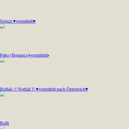
Szöszi ♥vermittelt♥
Pako (Bogancs)•vermittelt•
Bolhás !! Notfall !! ♥vermittelt nach Österreich♥
Rolli