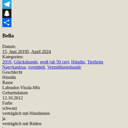
Viber
Telegram
Snapchat
Teilen
Bella
Datum:
15. Juni 2019
5. April 2024
Kategorien:
2019
,
Glückshunde
,
groß (ab 50 cm)
,
Hündin
,
Tierheim
Nagykanizsa
,
vermittelt
,
Vermittlungshunde
Geschlecht
Hündin
Rasse
Labrador-Viszla-Mix
Geburtsdatum
12.10.2012
Farbe
schwarz
verträglich mit Hündinnen
ja
verträglich mit Rüden