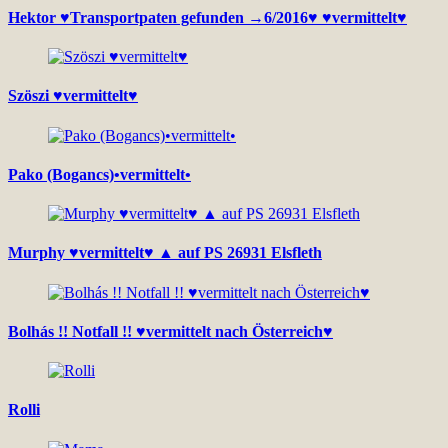
Hektor ♥Transportpaten gefunden →6/2016♥ ♥vermittelt♥
Szöszi ♥vermittelt♥
Pako (Bogancs)•vermittelt•
Murphy ♥vermittelt♥ ▲ auf PS 26931 Elsfleth
Bolhás !! Notfall !! ♥vermittelt nach Österreich♥
Rolli