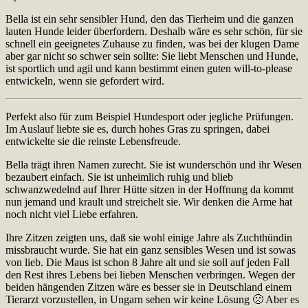
Bella ist ein sehr sensibler Hund, den das Tierheim und die ganzen
lauten Hunde leider überfordern. Deshalb wäre es sehr schön, für sie
schnell ein geeignetes Zuhause zu finden, was bei der klugen Dame
aber gar nicht so schwer sein sollte: Sie liebt Menschen und Hunde,
ist sportlich und agil und kann bestimmt einen guten will-to-please
entwickeln, wenn sie gefordert wird.
Perfekt also für zum Beispiel Hundesport oder jegliche Prüfungen.
Im Auslauf liebte sie es, durch hohes Gras zu springen, dabei
entwickelte sie die reinste Lebensfreude.
Bella trägt ihren Namen zurecht. Sie ist wunderschön und ihr Wesen
bezaubert einfach. Sie ist unheimlich ruhig und blieb
schwanzwedelnd auf Ihrer Hütte sitzen in der Hoffnung da kommt
nun jemand und krault und streichelt sie. Wir denken die Arme hat
noch nicht viel Liebe erfahren.
Ihre Zitzen zeigten uns, daß sie wohl einige Jahre als Zuchthündin
missbraucht wurde. Sie hat ein ganz sensibles Wesen und ist sowas
von lieb. Die Maus ist schon 8 Jahre alt und sie soll auf jeden Fall
den Rest ihres Lebens bei lieben Menschen verbringen. Wegen der
beiden hängenden Zitzen wäre es besser sie in Deutschland einem
Tierarzt vorzustellen, in Ungarn sehen wir keine Lösung 🙁 Aber es