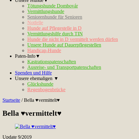
Unsere Hunde▼
Tötungshunde Dombovár
Vermittlungshunde
Seniorenhunde für Senioren
Notfelle
Hunde auf Pflegestelle in D
Vermittlungshilfe durch TIN
Hunde die nicht in D vermittelt werden dürfen
Unsere Hunde auf Dauerpflegestellen
Handicap-Hunde
Paten-Info▼
Kastrationspatenschaften
Ausreise- und Transportpatenschaften
Spenden und Hilfe
Unsere ehemaligen ▼
Glückshunde
Regenbogenbrücke
Startseite
/
Bella ♥vermittelt♥
Bella ♥vermittelt♥
Update 9/2019