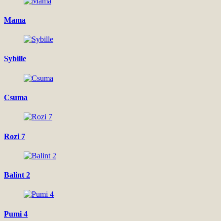
Mama
Sybille
Csuma
Rozi 7
Balint 2
Pumi 4