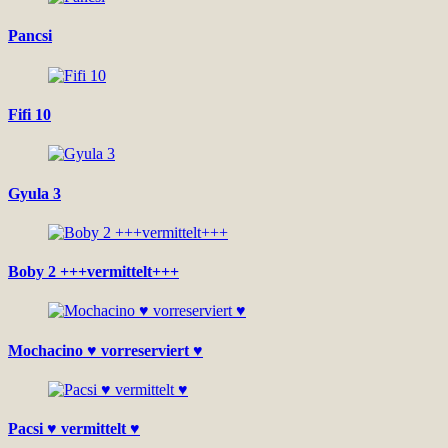
Pancsi
Fifi 10
Gyula 3
Boby 2 +++vermittelt+++
Mochacino ♥ vorreserviert ♥
Pacsi ♥ vermittelt ♥