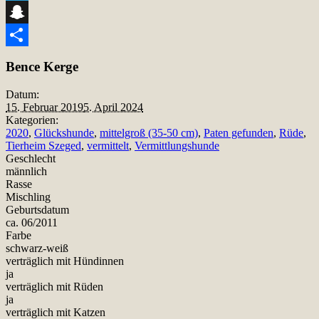
Telegram
Snapchat
Teilen
Bence Kerge
Datum:
15. Februar 2019
5. April 2024
Kategorien:
2020
,
Glückshunde
,
mittelgroß (35-50 cm)
,
Paten gefunden
,
Rüde
,
Tierheim Szeged
,
vermittelt
,
Vermittlungshunde
Geschlecht
männlich
Rasse
Mischling
Geburtsdatum
ca. 06/2011
Farbe
schwarz-weiß
verträglich mit Hündinnen
ja
verträglich mit Rüden
ja
verträglich mit Katzen