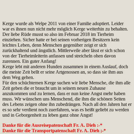
Kerge wurde als Welpe 2011 von einer Familie adoptiert. Leider
war es ihnen nun nicht mehr möglich Kerge weiterhin zu behalten.
Der liebe Rüde musst so also im Februar 2018 im Tierheim
einziehen. Sicher hatte er bei seinen vorherigen Besitzern kein
leichtes Leben, denn Menschen gegenüber zeigt er sich
zurückhaltend und ängstlich. Mittlerweile aber lässt er sich schon
von der Tierheimleiterin anfassen und streicheln ohen davon
zurennen. Ein guter Anfang!
Kerge lebt mit anderen Hunden zusammen in einem Auslauf, doch
die meiste Zeit bellt er seine Artgenossen an, so dass sie ihm aus
dem Weg gehen.
Für den schüchternen Kerge suchen wir liebe Mensche, die ihm alle
Zeit geben die er braucht um in seinem neuen Zuhause
anzukommen und zu lernen, dass er nun keine Angst mehr haben
muss. Wir wünschen uns Menschend, die ihm die schönen Seiten
des Lebens zeigen ohne ihn zubedrängen. Nach all den Jahren hat er
es so sehr verdient noch zuerfahren, was es heißt geliebt zu werden
und in Geborgenheit zu leben ganz ohne Angst!
Danke für die Ausreisepatenschaft Fr. A. Dieh :-*
Danke für die Transportpatenschaft Fr. A. Dieh ;-*