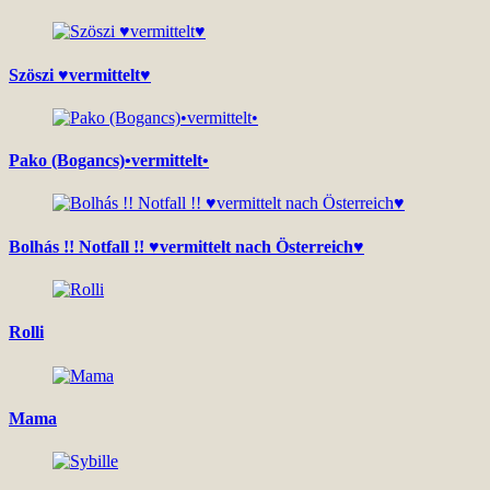
Szöszi ♥vermittelt♥
Pako (Bogancs)•vermittelt•
Bolhás !! Notfall !! ♥vermittelt nach Österreich♥
Rolli
Mama