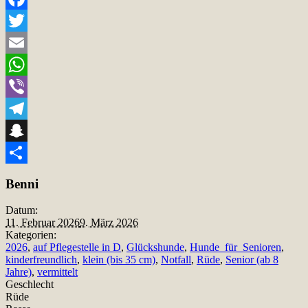
Facebook
Twitter
Email
WhatsApp
Viber
Telegram
Snapchat
Teilen
Benni
Datum:
11. Februar 2026
9. März 2026
Kategorien:
2026
,
auf Pflegestelle in D
,
Glückshunde
,
Hunde_für_Senioren
,
kinderfreundlich
,
klein (bis 35 cm)
,
Notfall
,
Rüde
,
Senior (ab 8
Jahre)
,
vermittelt
Geschlecht
Rüde