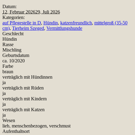
Datum:
12. Februar 2026
29. Juli 2026
Kategorien:
auf Pflegestelle in D
,
Hündin
,
katzenfreundlich
,
mittelgroß (35-50
cm)
,
Tierheim Szeged
,
Vermittlungshunde
Geschlecht
Hündin
Rasse
Mischling
Geburtsdatum
ca. 10/2020
Farbe
braun
verträglich mit Hündinnen
ja
verträglich mit Rüden
ja
verträglich mit Kindern
ja
verträglich mit Katzen
ja
Wesen
lieb, menschenbezogen, verschmust
Aufenthaltsort