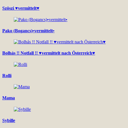
Szöszi ♥vermittelt♥
Pako (Bogancs)•vermittelt•
Bolhás !! Notfall !! ♥vermittelt nach Österreich♥
Rolli
Mama
Sybille