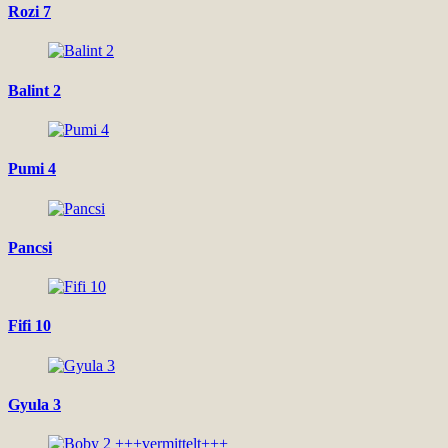
Rozi 7
Balint 2
Pumi 4
Pancsi
Fifi 10
Gyula 3