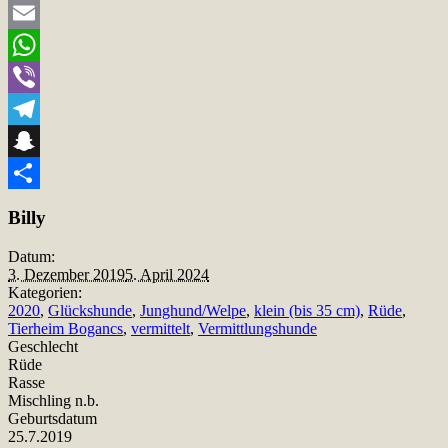
Twitter
Email
WhatsApp
Viber
Telegram
Snapchat
Teilen
Billy
Datum:
3. Dezember 2019
5. April 2024
Kategorien:
2020
,
Glückshunde
,
Junghund/Welpe
,
klein (bis 35 cm)
,
Rüde
,
Tierheim Bogancs
,
vermittelt
,
Vermittlungshunde
Geschlecht
Rüde
Rasse
Mischling n.b.
Geburtsdatum
25.7.2019