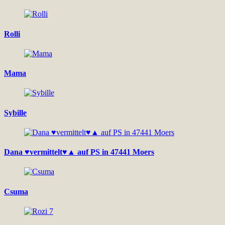
Rolli
Mama
Sybille
Dana ♥vermittelt♥▲ auf PS in 47441 Moers
Csuma