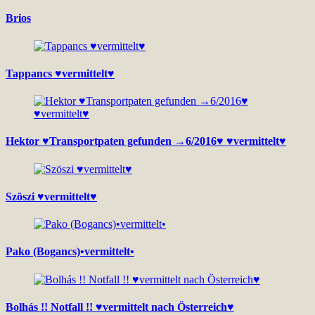
Brios
Tappancs ♥vermittelt♥
Hektor ♥Transportpaten gefunden →6/2016♥ ♥vermittelt♥
Szöszi ♥vermittelt♥
Pako (Bogancs)•vermittelt•
Bolhás !! Notfall !! ♥vermittelt nach Österreich♥