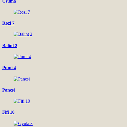
Csuma
Rozi 7
Balint 2
Pumi 4
Pancsi
Fifi 10