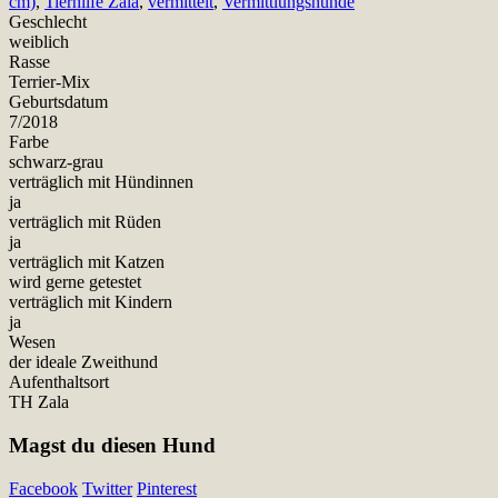
cm)
,
Tierhilfe Zala
,
vermittelt
,
Vermittlungshunde
Geschlecht
weiblich
Rasse
Terrier-Mix
Geburtsdatum
7/2018
Farbe
schwarz-grau
verträglich mit Hündinnen
ja
verträglich mit Rüden
ja
verträglich mit Katzen
wird gerne getestet
verträglich mit Kindern
ja
Wesen
der ideale Zweithund
Aufenthaltsort
TH Zala
Magst du diesen Hund
Facebook
Twitter
Pinterest