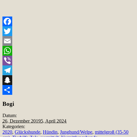
Facebook
Twitter
Email
WhatsApp
Viber
Telegram
Snapchat
Teilen
Bogi
Datum:
26. Dezember 2019
5. April 2024
Kategorien:
2020
,
Glückshunde
,
Hündin
,
Junghund/Welpe
,
mittelgroß (35-50