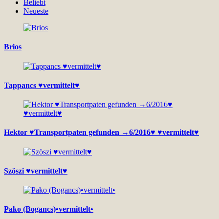
Beliebt
Neueste
Brios
Tappancs ♥vermittelt♥
Hektor ♥Transportpaten gefunden →6/2016♥ ♥vermittelt♥
Szöszi ♥vermittelt♥
Pako (Bogancs)•vermittelt•