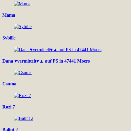
Mama
Sybille
Dana ♥vermittelt♥▲ auf PS in 47441 Moers
Csuma
Rozi 7
Balint 2