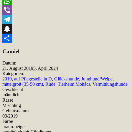
Email
WhatsApp
Viber
Telegram
Snapchat
Teilen
Camiel
Datum:
21. August 2019
5. April 2024
Kategorien:
2019
,
auf Pflegestelle in D
,
Glückshunde
,
Junghund/Welpe
,
mittelgroß (35-50 cm)
,
Rüde
,
Tierheim Mohács
,
Vermittlungshunde
Geschlecht
männlich
Rasse
Mischling
Geburtsdatum
03/2019
Farbe
braun-beige
verträglich mit Hündinnen