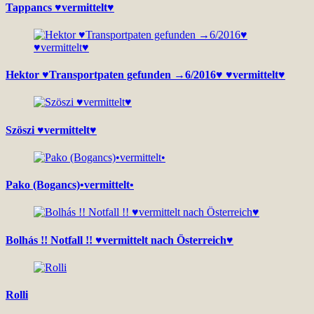
Tappancs ♥vermittelt♥
Hektor ♥Transportpaten gefunden →6/2016♥ ♥vermittelt♥
Szöszi ♥vermittelt♥
Pako (Bogancs)•vermittelt•
Bolhás !! Notfall !! ♥vermittelt nach Österreich♥
Rolli