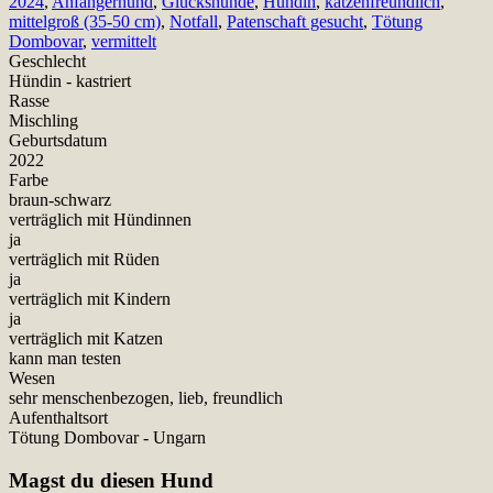
2024
,
Anfängerhund
,
Glückshunde
,
Hündin
,
katzenfreundlich
,
mittelgroß (35-50 cm)
,
Notfall
,
Patenschaft gesucht
,
Tötung
Dombovar
,
vermittelt
Geschlecht
Hündin - kastriert
Rasse
Mischling
Geburtsdatum
2022
Farbe
braun-schwarz
verträglich mit Hündinnen
ja
verträglich mit Rüden
ja
verträglich mit Kindern
ja
verträglich mit Katzen
kann man testen
Wesen
sehr menschenbezogen, lieb, freundlich
Aufenthaltsort
Tötung Dombovar - Ungarn
Magst du diesen Hund