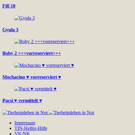
Fifi 10
Gyula 3
Boby 2 +++vorreserviert+++
Mochacino ♥ vorreserviert ♥
Pacsi ♥ vermittelt ♥
Impressum
TIN-Helfer-Hilfe
VK/NK