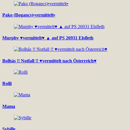
Pako (Bogancs)•vermittelt•
Murphy ♥vermittelt♥ ▲ auf PS 26931 Elsfleth
Bolhás !! Notfall !! ♥vermittelt nach Österreich♥
Rolli
Mama
Sybille