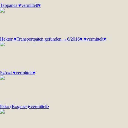
Tappancs ♥vermittelt♥
Hektor ♥Transportpaten gefunden →6/2016♥ ♥vermittelt♥
Szöszi ♥vermittelt♥
Pako (Bogancs)•vermittelt•