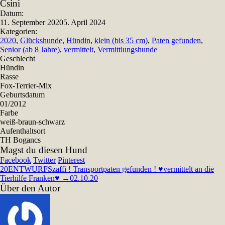
Csini
Teilen
Datum:
11. September 2020
5. April 2024
Kategorien:
2020
,
Glückshunde
,
Hündin
,
klein (bis 35 cm)
,
Paten gefunden
,
Senior (ab 8 Jahre)
,
vermittelt
,
Vermittlungshunde
Geschlecht
Hündin
Rasse
Fox-Terrier-Mix
Geburtsdatum
01/2012
Farbe
weiß-braun-schwarz
Aufenthaltsort
TH Bogancs
Magst du diesen Hund
Facebook
Twitter
Pinterest
20
ENTWURF
Szaffi ! Transportpaten gefunden ! ♥vermittelt an die
Tierhilfe Franken♥ →02.10.20
Über den Autor