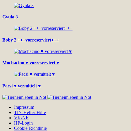
Gyula 3
Boby 2 +++vorreserviert+++
Mochacino ♥ vorreserviert ♥
Pacsi ♥ vermittelt ♥
Impressum
TIN-Helfer-Hilfe
VK/NK
HP-Login
Cookie-Richtlinie