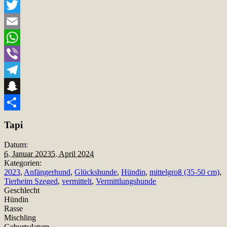
Facebook
Twitter
Email
WhatsApp
Viber
Telegram
Snapchat
Teilen
Tapi
Datum:
6. Januar 2023
5. April 2024
Kategorien:
2023
,
Anfängerhund
,
Glückshunde
,
Hündin
,
mittelgroß (35-50 cm)
,
Tierheim Szeged
,
vermittelt
,
Vermittlungshunde
Geschlecht
Hündin
Rasse
Mischling
Geburtsdatum