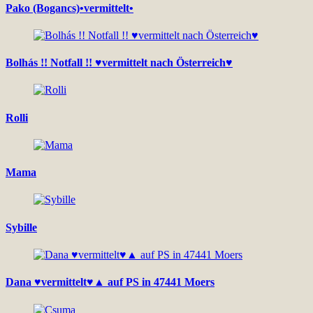
Pako (Bogancs)•vermittelt•
Bolhás !! Notfall !! ♥vermittelt nach Österreich♥
Rolli
Mama
Sybille
Dana ♥vermittelt♥▲ auf PS in 47441 Moers