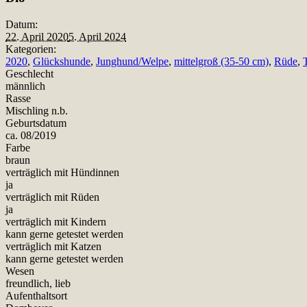
Datum:
22. April 2020
5. April 2024
Kategorien:
2020
,
Glückshunde
,
Junghund/Welpe
,
mittelgroß (35-50 cm)
,
Rüde
,
Geschlecht
männlich
Rasse
Mischling n.b.
Geburtsdatum
ca. 08/2019
Farbe
braun
verträglich mit Hündinnen
ja
verträglich mit Rüden
ja
verträglich mit Kindern
kann gerne getestet werden
verträglich mit Katzen
kann gerne getestet werden
Wesen
freundlich, lieb
Aufenthaltsort