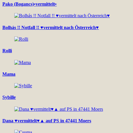
Pako (Bogancs)•vermittelt•
Bolhás !! Notfall !! ♥vermittelt nach Österreich♥
Rolli
Mama
Sybille
Dana ♥vermittelt♥▲ auf PS in 47441 Moers