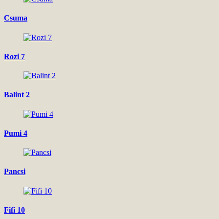
Csuma
Rozi 7
Balint 2
Pumi 4
Pancsi
Fifi 10