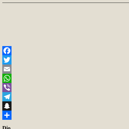
Facebook
Twitter
Email
WhatsApp
Viber
Telegram
Snapchat
Teilen
Dio