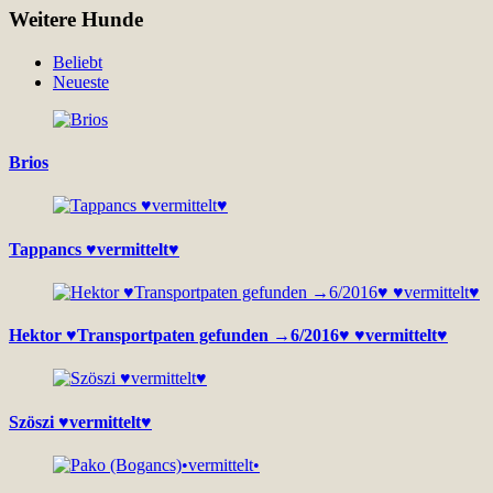
Weitere Hunde
Beliebt
Neueste
Brios
Tappancs ♥vermittelt♥
Hektor ♥Transportpaten gefunden →6/2016♥ ♥vermittelt♥
Szöszi ♥vermittelt♥