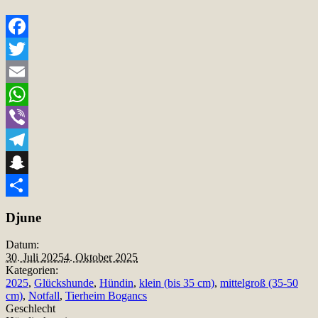
Facebook
Twitter
Email
WhatsApp
Viber
Telegram
Snapchat
Teilen
Djune
Datum:
30. Juli 2025
4. Oktober 2025
Kategorien:
2025
,
Glückshunde
,
Hündin
,
klein (bis 35 cm)
,
mittelgroß (35-50
cm)
,
Notfall
,
Tierheim Bogancs
Geschlecht