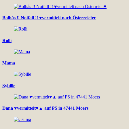
Bolhás !! Notfall !! ♥vermittelt nach Österreich♥
Rolli
Mama
Sybille
Dana ♥vermittelt♥▲ auf PS in 47441 Moers