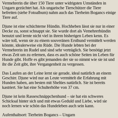
Vermehrerin die über 150 Tiere unter widrigsten Umständen in
Ungarn gezüchtet hat. Als ungarische Tierschützer die Tiere
befreiten (siehe Fotoalbum) nahm auch das Tierheim Bogancs einige
Tiere auf.
Djune ist eine schüchterne Hündin. Hochheben lässt sie nur in einer
Decke zu, sonst schnappt sie. Sie wurde dort als Vemehrerhündin
benutzt und lernte nicht viel in ihrem bisherigen Leben kenn. Es
wäre toll, wenn sie zu einem souveränen Ersthund vermittelt werden
könnte, idealerweise ein Rüde. Die Hunde lebten bei der
Vermehrerin im Rudel und sind sehr verträglich. Sie benötigt jetzt
etwas Zeit um zu erlernen, dass es auch schöne Seiten im Leben für
Hunde gibt. Hoffe es gibt jemanden der sie so nimmt wie sie ist und
ihr die Zeit gibt, ihre Vergangenheit zu vergessen.
Das Laufen an der Leine lernt sie gerade, ideal natürlich an einem
Geschirr. Djune wird nur an Leute vermittelt die Erfahrung mit
Hunden haben, am besten mit Shelties natürlich. Sie ist bereits
kastriert. Sie hat eine Schulterhöhe von 37 cm.
Djune ist kein Rasseschnäppchenhund – sie hat ein schweres
Schicksal hinter sich und mit etwas Geduld und Liebe, wird sie
noch lernen wie schön das Hundeleben auch sein kann.
Aufenthaltsort: Tierheim Bogancs – Ungarn