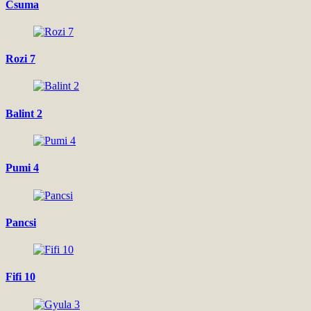
Csuma
Rozi 7
Balint 2
Pumi 4
Pancsi
Fifi 10