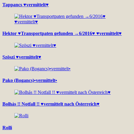
Tappancs ♥vermittelt♥
Hektor ♥Transportpaten gefunden →6/2016♥ ♥vermittelt♥
Szöszi ♥vermittelt♥
Pako (Bogancs)•vermittelt•
Bolhás !! Notfall !! ♥vermittelt nach Österreich♥
Rolli