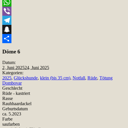
Email
WhatsApp
Viber
Telegram
Snapchat
Teilen
Döme 6
Datum:
2. Juni 2025
24. Juni 2025
Kategorien:
2025
,
Glückshunde
,
klein (bis 35 cm)
,
Notfall
,
Rüde
,
Tötung
Dombovar
Geschlecht
Rüde - kastriert
Rasse
Rauhhaardackel
Geburtsdatum
ca. 5.2023
Farbe
saufarben