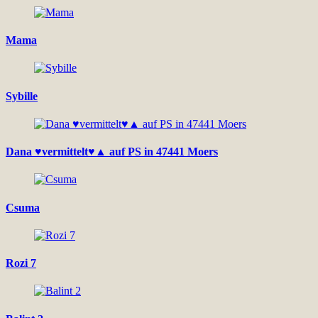
Mama
Sybille
Dana ♥vermittelt♥▲ auf PS in 47441 Moers
Csuma
Rozi 7