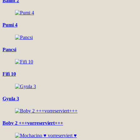
Balint 2
Pumi 4
Pancsi
Fifi 10
Gyula 3
Boby 2 +++vorreserviert+++