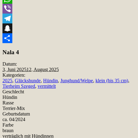
WhatsApp
Viber
Telegram
Snapchat
Teilen
Nala 4
Datum:
3. Juni 2025
12. August 2025
Kategorien:
2025
,
Glückshunde
,
Hündin
,
Junghund/Welpe
,
klein (bis 35 cm)
,
Tierheim Szeged
,
vermittelt
Geschlecht
Hündin
Rasse
Terrier-Mix
Geburtsdatum
ca. 04/2024
Farbe
braun
verträglich mit Hündinnen