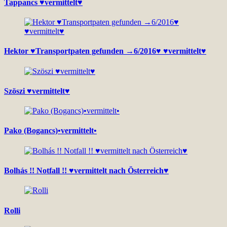
Tappancs ♥vermittelt♥
Hektor ♥Transportpaten gefunden →6/2016♥ ♥vermittelt♥
Szöszi ♥vermittelt♥
Pako (Bogancs)•vermittelt•
Bolhás !! Notfall !! ♥vermittelt nach Österreich♥
Rolli