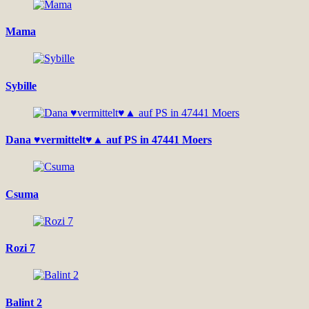
Mama
Sybille
Dana ♥vermittelt♥▲ auf PS in 47441 Moers
Csuma
Rozi 7
Balint 2