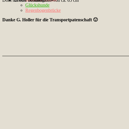
Doki hat eine Schulterhöhe von ca. 65 cm
Glückshunde
Regenbogenbrücke
Danke G. Holler für die Transportpatenschaft 🙂