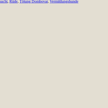
sucht
,
Rüde
,
Tötung Dombovar
,
Vermittlungshunde