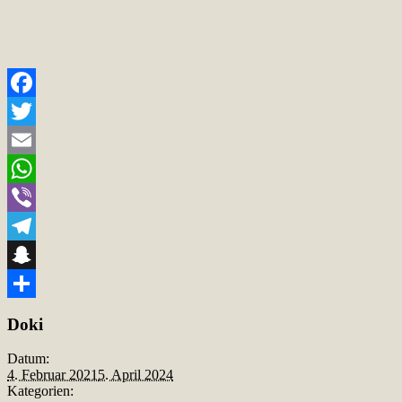
Facebook
Twitter
Email
WhatsApp
Viber
Telegram
Snapchat
Teilen
Doki
Datum:
4. Februar 2021
5. April 2024
Kategorien: