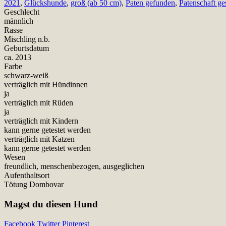
2021
,
Glückshunde
,
groß (ab 50 cm)
,
Paten gefunden
,
Patenschaft ge
Geschlecht
männlich
Rasse
Mischling n.b.
Geburtsdatum
ca. 2013
Farbe
schwarz-weiß
verträglich mit Hündinnen
ja
verträglich mit Rüden
ja
verträglich mit Kindern
kann gerne getestet werden
verträglich mit Katzen
kann gerne getestet werden
Wesen
freundlich, menschenbezogen, ausgeglichen
Aufenthaltsort
Tötung Dombovar
Magst du diesen Hund
Facebook
Twitter
Pinterest