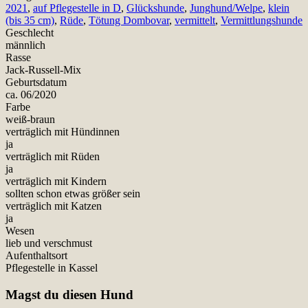
2021
,
auf Pflegestelle in D
,
Glückshunde
,
Junghund/Welpe
,
klein
(bis 35 cm)
,
Rüde
,
Tötung Dombovar
,
vermittelt
,
Vermittlungshunde
Geschlecht
männlich
Rasse
Jack-Russell-Mix
Geburtsdatum
ca. 06/2020
Farbe
weiß-braun
verträglich mit Hündinnen
ja
verträglich mit Rüden
ja
verträglich mit Kindern
sollten schon etwas größer sein
verträglich mit Katzen
ja
Wesen
lieb und verschmust
Aufenthaltsort
Pflegestelle in Kassel
Magst du diesen Hund