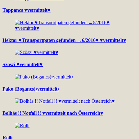
Tappancs ♥vermittelt♥
Hektor ♥Transportpaten gefunden →6/2016♥ ♥vermittelt♥
Szöszi ♥vermittelt♥
Pako (Bogancs)•vermittelt•
Bolhás !! Notfall !! ♥vermittelt nach Österreich♥
Rolli