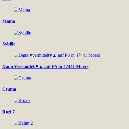
Mama
Sybille
Dana ♥vermittelt♥▲ auf PS in 47441 Moers
Csuma
Rozi 7