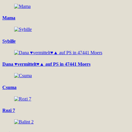
Mama
Sybille
Dana ♥vermittelt♥▲ auf PS in 47441 Moers
Csuma
Rozi 7