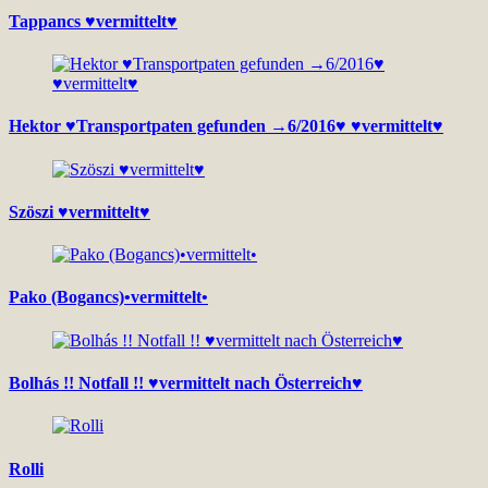
Tappancs ♥vermittelt♥
Hektor ♥Transportpaten gefunden →6/2016♥ ♥vermittelt♥
Szöszi ♥vermittelt♥
Pako (Bogancs)•vermittelt•
Bolhás !! Notfall !! ♥vermittelt nach Österreich♥
Rolli