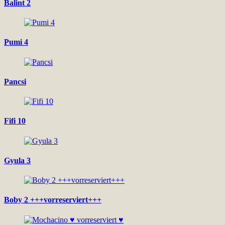
Balint 2
Pumi 4
Pancsi
Fifi 10
Gyula 3
Boby 2 +++vorreserviert+++