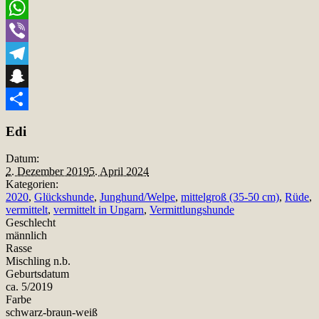
Email
WhatsApp
Viber
Telegram
Snapchat
Teilen
Edi
Datum:
2. Dezember 2019
5. April 2024
Kategorien:
2020
,
Glückshunde
,
Junghund/Welpe
,
mittelgroß (35-50 cm)
,
Rüde
,
vermittelt
,
vermittelt in Ungarn
,
Vermittlungshunde
Geschlecht
männlich
Rasse
Mischling n.b.
Geburtsdatum
ca. 5/2019
Farbe
schwarz-braun-weiß