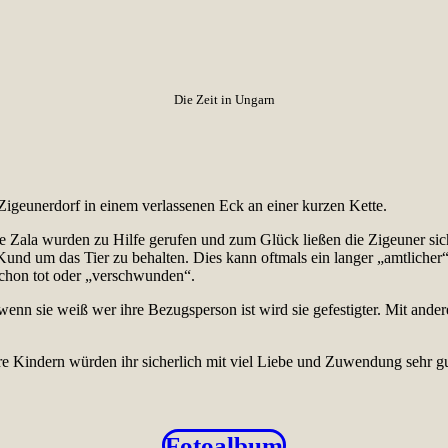
Die Zeit in Ungarn
igeunerdorf in einem verlassenen Eck an einer kurzen Kette.
 Zala wurden zu Hilfe gerufen und zum Glück ließen die Zigeuner sich 
er Kund um das Tier zu behalten. Dies kann oftmals ein langer „amtli
schon tot oder „verschwunden“.
wenn sie weiß wer ihre Bezugsperson ist wird sie gefestigter. Mit ande
ere Kindern würden ihr sicherlich mit viel Liebe und Zuwendung sehr gu
Fotoalbum